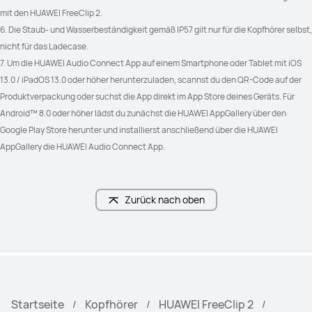
mit den HUAWEI FreeClip 2.
6. Die Staub- und Wasserbeständigkeit gemäß IP57 gilt nur für die Kopfhörer selbst, 
nicht für das Ladecase.
7. Um die HUAWEI Audio Connect App auf einem Smartphone oder Tablet mit iOS 
13.0 / iPadOS 13.0 oder höher herunterzuladen, scannst du den QR-Code auf der 
Produktverpackung oder suchst die App direkt im App Store deines Geräts. Für 
Android™ 8.0 oder höher lädst du zunächst die HUAWEI AppGallery über den 
Google Play Store herunter und installierst anschließend über die HUAWEI 
AppGallery die HUAWEI Audio Connect App.
Zurück nach oben
Startseite
Kopfhörer
HUAWEI FreeClip 2