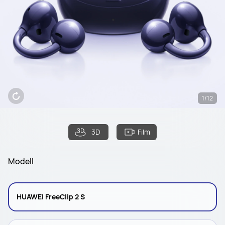
1/12
3D
Film
Modell
HUAWEI FreeClip 2 S