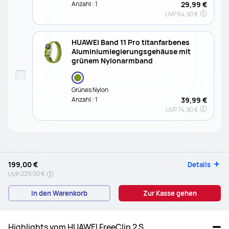
Anzahl :
1
29,99 €
UVP
64,90 €
HUAWEI Band 11 Pro titanfarbenes
Aluminiumlegierungsgehäuse mit
grünem Nylonarmband
Grünes Nylon
Anzahl :
1
39,99 €
UVP
74,90 €
199,00 €
Details
229,00 €
UVP
In den Warenkorb
Zur Kasse gehen
Highlights vom HUAWEI FreeClip 2 S