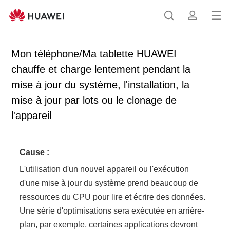
Ou
R
p
vrir
e
r
le
c
o
Mon téléphone/Ma tablette HUAWEI
me
h
f
chauffe et charge lentement pendant la
nu
e
i
mise à jour du système, l'installation, la
r
l
c
mise à jour par lots ou le clonage de
h
l'appareil
e
r
Cause :
L'utilisation d'un nouvel appareil ou l'exécution
d'une mise à jour du système prend beaucoup de
ressources du CPU pour lire et écrire des données.
Une série d'optimisations sera exécutée en arrière-
plan, par exemple, certaines applications devront