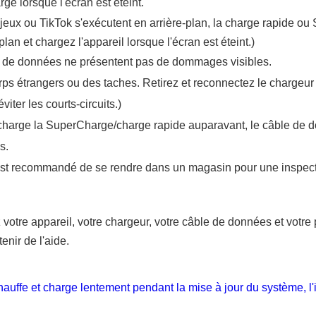
rge lorsque l'écran est éteint.
 jeux ou TikTok s'exécutent en arrière-plan, la charge rapide o
plan et chargez l'appareil lorsque l'écran est éteint.)
le de données ne présentent pas de dommages visibles.
corps étrangers ou des taches. Retirez et reconnectez le chargeu
iter les courts-circuits.)
charge la SuperCharge/charge rapide auparavant, le câble de d
s.
l est recommandé de se rendre dans un magasin pour une inspect
otre appareil, votre chargeur, votre câble de données et votre
enir de l'aide.
fe et charge lentement pendant la mise à jour du système, l'inst