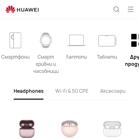
Списък
с
От
Търсен
продукти
на
HUAWEI
ме
Смартфони
Смарт
Лаптопи
Таблети
Др
гривни и
прод
часовници
Headphones
Wi-Fi & 5G CPE
Аксесоари