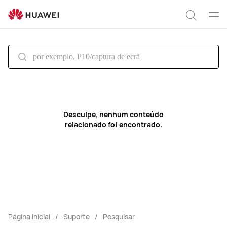
search
Abrir
Pesqui
men
Desculpe, nenhum conteúdo
relacionado foi encontrado.
Página Inicial
Suporte
Pesquisar