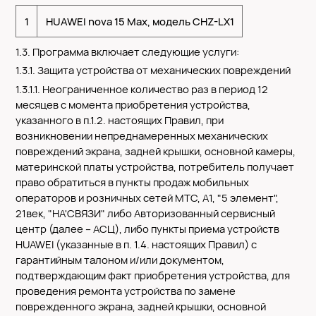
1
HUAWEI nova 15 Max, модель CHZ-LX1
1.3. Программа включает следующие услуги:
1.3.1. Защита устройства от механических повреждений
1.3.1.1. Неограниченное количество раз в период
12
месяцев
с момента приобретения устройства,
указанного в п.1.2. настоящих Правил, при
возникновении непреднамеренных механических
повреждений экрана, задней крышки, основной камеры,
материнской платы устройства, потребитель получает
право обратиться в пункты продаж мобильных
операторов и розничных сетей МТС, А1, "5 элемент",
21век, "НА'СВЯЗИ" либо Авторизованный сервисный
центр (далее – АСЦ), либо пункты приема устройств
HUAWEI (указанные в п. 1.4. настоящих Правил) с
гарантийным талоном и/или документом,
подтверждающим факт приобретения устройства, для
проведения ремонта устройства по замене
поврежденного экрана, задней крышки, основной