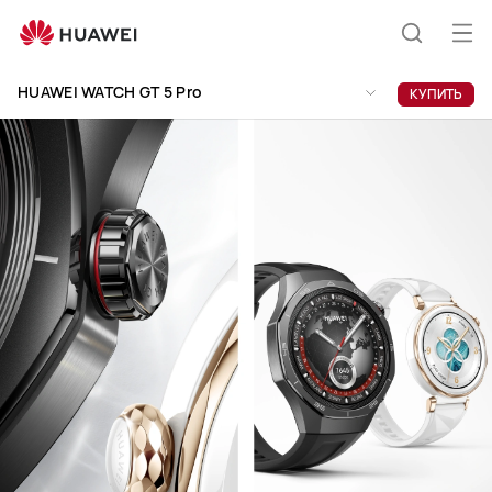
HUAWEI
WATCH
Отк
Поиск
GT
ме
Clo
5
HUAWEI WATCH GT 5 Pro
КУПИТЬ
Pro
по
сайту