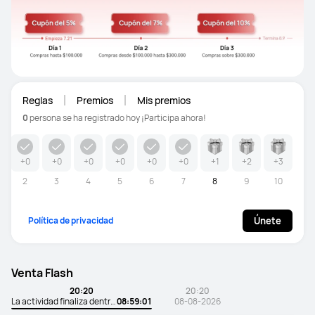
Reglas
Premios
Mis premios
0
persona se ha registrado hoy
¡Participa ahora!
+0
+0
+0
+0
+0
+0
+1
+2
+3
2
3
4
5
6
7
8
9
10
Política de privacidad
Únete
Venta Flash
20:20
20:20
La actividad finaliza dentro de:
08:59:00
08-08-2026