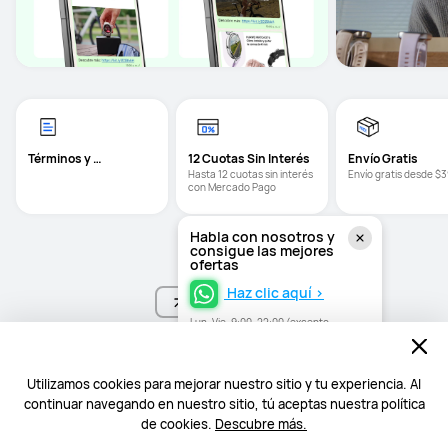
Términos y 
12 Cuotas Sin Interés
Envío Gratis 
Condiciones
Hasta 12 cuotas sin interés 
Envío gratis desde $
con Mercado Pago
Habla con nosotros y
consigue las mejores
ofertas
Haz clic aquí >
Volver arriba
Lun–Vie, 9:00–22:00 (excepto
festivos)
Utilizamos cookies para mejorar nuestro sitio y tu experiencia. Al
continuar navegando en nuestro sitio, tú aceptas nuestra política
de cookies.
Descubre más.
Inicio
HUAWEI Chile - Tienda Oficial HUAWEI Store