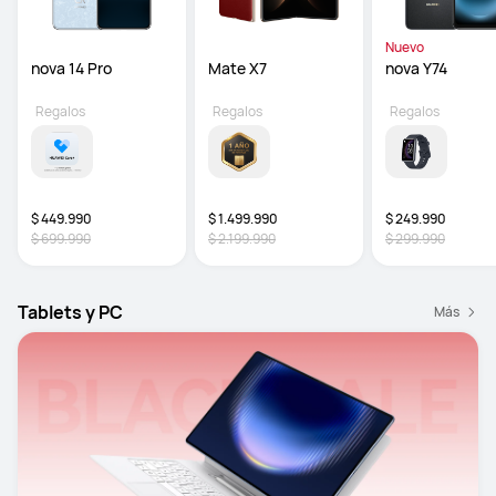
Nuevo
nova 14 Pro
Mate X7
nova Y74
Regalos
Regalos
Regalos
$ 449.990
$ 1.499.990
$ 249.990
$ 699.990
$ 2.199.990
$ 299.990
Tablets y PC
Más