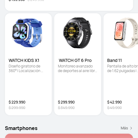
WATCH KIDS X1
 WATCH GT 6 Pro
Band 11
Diseño giratorio de 
Monitoreo avanzado 
Pantalla de alto bri
360° | Localización 
de deportes al aire libre 
de 1.62 pulgadas | 
precisa | Cámaras 
| Potenciómetro de 
Monitoreo mejorad
delantera y trasera
muñeca para ciclismo | 
del sueño | 
Batería de hasta 21 días
Ultradelgada y có
de usar
$ 229.990
$ 299.990
$ 42.990
$ 299.990
$ 349.990
$ 49.990
Smartphones
Más