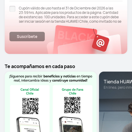
Cupón válido de uso hasta el 31 de Diciembre del 2026 a las
23:59 hrs. Aplicable para los productos de la página. Cantidad
de existencias: 100 unidades. Para acceder a este cupón debe
ser iniciar sesión en la tienda HUAWEI Chile, como invitado no se
Términos y
debe ser acceder a la venta. Consultar a
opciones
para mayor información.
Suscríbete
Puedes darte de baja en cualquier momento haciendo clic en el
enlace "Cancelar suscripción" en la parte inferior del correo
electrónico recibido o He leído y acepto el documento
Publicidad y Finalidades adicionales.
Me gustaría recibir contenidos de marketing personalizado. Si
Te acompañamos en cada paso
enlace
desea desactivar esta función, haga clic en el siguiente
aquí
Tienda HUA
En línea, pero inm