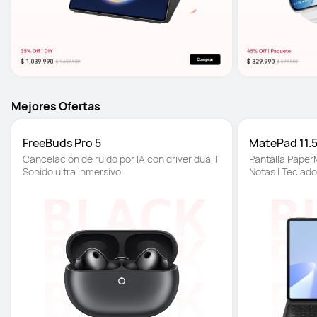
Mejores Ofertas
FreeBuds Pro 5
MatePad 11.5
Cancelación de ruido por IA con driver dual | 
Pantalla PaperM
Sonido ultra inmersivo
Notas | Teclad