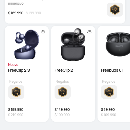
inmersivo
$ 169.990
$ 199.990
Nuevo
FreeClip 2 S
FreeClip 2
Freebuds 6i
Regalos
Regalos
Regalos
$ 189.990
$ 149.990
$ 59.990
$ 219.990
$ 199.990
$ 109.990