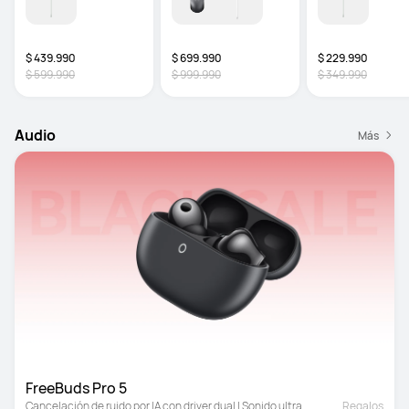
$ 439.990
$ 699.990
$ 229.990
$ 599.990
$ 999.990
$ 349.990
Audio
Más
FreeBuds Pro 5
Cancelación de ruido por IA con driver dual | Sonido ultra 
Regalos