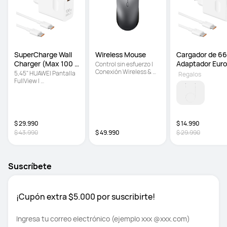
SuperCharge Wall 
Wireless Mouse 
Cargador de 66
Charger (Max 100 
Adaptador Eur
Control sin esfuerzo | 
Conexión Wireless & 
W
5,45" HUAWEI Pantalla 
Regalos
bluetooth | Se desliza 
FullView | 
sobre vidrio
Almacenamiento de 32 
GB | Gran batería de 
3.020 mAh
$ 29.990
$ 14.990
$ 43.990
$ 49.990
$ 29.990
Suscríbete
¡Cupón extra $5.000 por suscribirte!
Ingresa tu correo electrónico (ejemplo xxx @xxx.com)