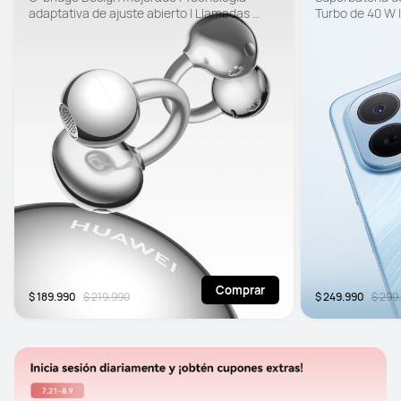
adaptativa de ajuste abierto | Llamadas 
Turbo de 40 W |
claras
certificación SG
EyeEase de 6.
Comprar
$ 189.990
$ 219.990
$ 249.990
$ 299