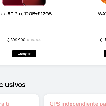
ura 80 Pro, 12GB+512GB
WAT
$ 899.990
$ 1
$ 1.199.990
Comprar
clusivos