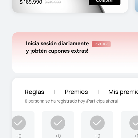
Comprar
$ 189.990
$ 219.990
Reglas
Premios
Mis premi
0
persona se ha registrado hoy
¡Participa ahora!
+0
+0
+0
+