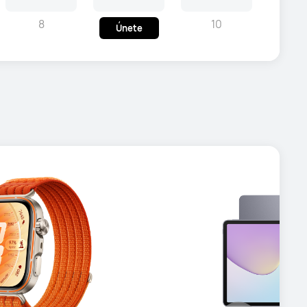
8
10
Únete