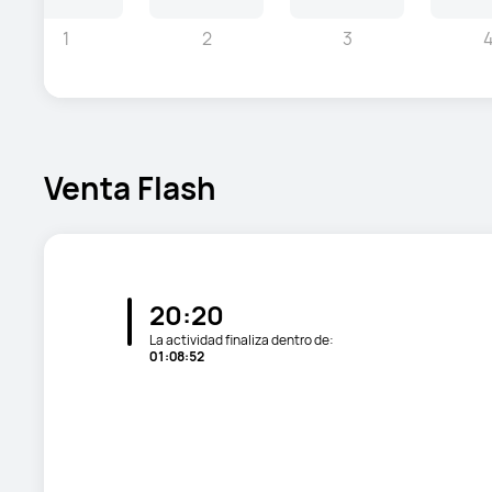
1
2
3
Venta Flash
20:20
La actividad finaliza dentro de:
01:08:50