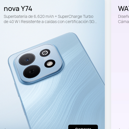
nova Y74
WAT
Superbatería de 6,620 mAh + SuperCharge Turbo 
Diseño
de 40 W | Resistente a caídas con certificación SGS 
Cámar
de 5 estrellas | Pantalla EyeEase de 6.67 pulgadas