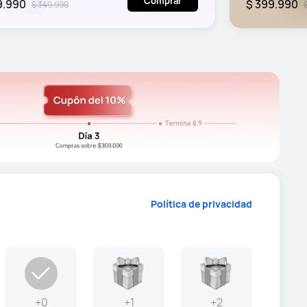
Comprar
9.990
$ 399.990
$ 349.990
Política de privacidad
+0
+1
+2