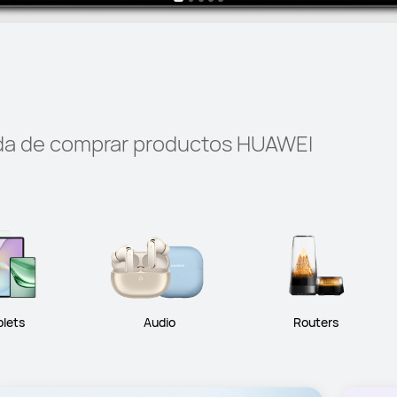
oda de comprar productos HUAWEI
blets
Audio
Routers