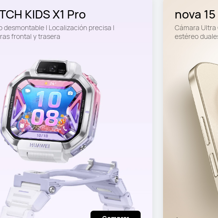
CH KIDS X1 Pro
nova 15
 desmontable | Localización precisa | 
Cámara Ultra 
as frontal y trasera
estéreo duales
resistente co