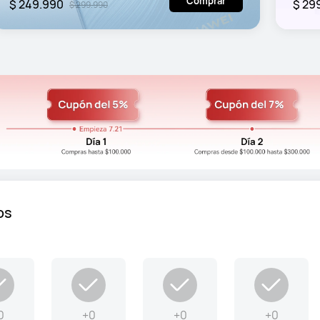
Comprar
$ 249.990
$ 29
$ 299.990
os
0
+0
+0
+0