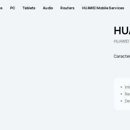
es
PC
Tablets
Audio
Routers
HUAWEI Mobile Services
HU
HUAWEI 
Caracter
In
ob
Re
us
De