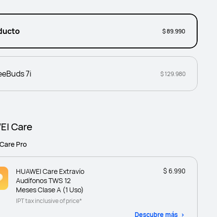
ducto
$ 89.990
eeBuds 7i
$ 129.980
I Care
Care Pro
HUAWEI Care Extravío
$ 6.990
Audífonos TWS 12
Meses Clase A (1 Uso)
IPT tax inclusive of price*
Descubre más