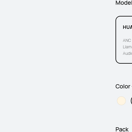
Mode
HUA
ANC 
Llam
Audi
Color
Pack