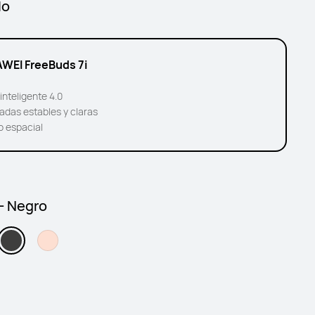
lo
WEI FreeBuds 7i
inteligente 4.0
adas estables y claras
o espacial
 - Negro