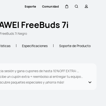
Soporte
Comunidad
Carrito
Búsqueda
perfil
AWEI FreeBuds 7i
FreeBuds 7i Negro
ísticas
Especificaciones
Soporte de Producto
icia sesión y gana cupones de hasta 10%OFF EXTRA:
tener
cibe un cupón extra + reembolso al entregar tu equipo
ado con
scubre paquetes especiales y ¡ahorra más!
Trade-In