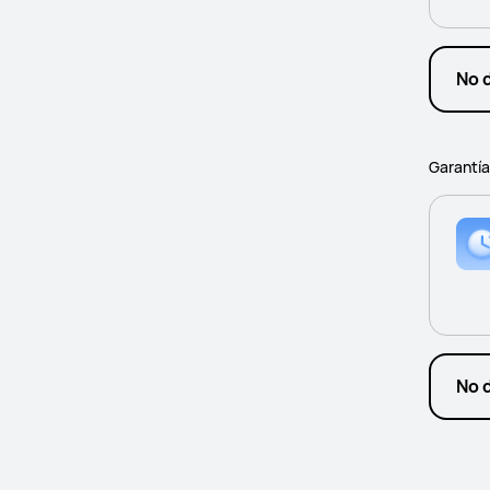
No 
Garantí
No 