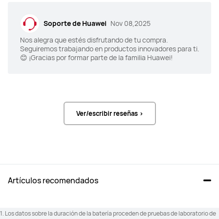
ANC desactivado:

9 horas con una sola carga.

Soporte de Huawei
Nov 08,2025
10 horas con una sola carga.

42 horas con el estuche de carga
50 horas con el estuche de carga.

Nos alegra que estés disfrutando de tu compra.
ANC activado:

7 horas con una sola carga.

Seguiremos trabajando en productos innovadores para ti.
35 horas con el estuche de carga.
😊 ¡Gracias por formar parte de la familia Huawei!
Unidad de controlador dinámico de 
Unidad de controlador dinámico de 
10 mm
Ver/escribir reseñas >
10 mm
3 Mic
Micrófono único
Artículos recomendados
1. Los datos sobre la duración de la batería proceden de pruebas de laboratorio de 