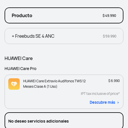
Producto
$ 49.990
+ Freebuds SE 4 ANC
$ 59.990
HUAWEI Care
HUAWEI Care Pro
$ 6.990
HUAWEI Care Extravío Audífonos TWS 12
Meses Clase A (1 Uso)
IPT tax inclusive of price*
Descubre más
No deseo servicios adicionales