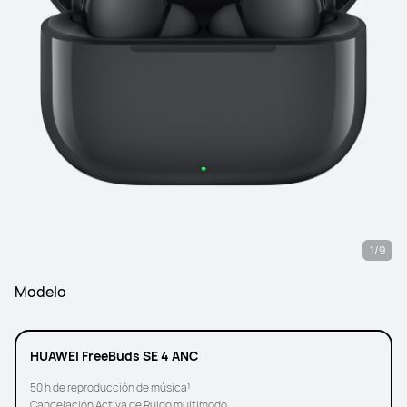
1/9
Modelo
HUAWEI FreeBuds SE 4 ANC
50 h de reproducción de música¹
Cancelación Activa de Ruido multimodo