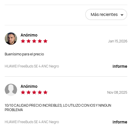
Comprar
Comprar
Más recientes
Anónimo
Tipo de auriculares
Tipo de auriculares
Jan 15,2026
Intraauricular
Ajuste abierto
Buenísimo para el precio
HUAWEI FreeBuds SE 4 ANC Negro
informe
Reducción de ruido híbrida de 3 
-
micrófonos + ANC multimodo
Anónimo
Nov 08,2025
10/10 CALIDAD PRECIO INCREIBLES, LO UTILIZO CON IOS Y NINGUN
Transparencia
Transparencia
PROBLEMA
Sí
-
HUAWEI FreeBuds SE 4 ANC Negro
informe