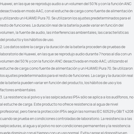
Huawei, en las que se reprodujo audio a un volumen del 50 % y con la función ANC 
desactivada en modo AAC, con el estuche de carga como fuente de alimentación 
IP54
IP54
y utilizando un HUAWEI Pura 70. Se utilizaron los ajustes predeterminados para el 
resto de funciones. La duración real de la batería puede variar en función del 
Controles
Controles
volumen, la fuente de audio, las interferencias ambientales, las características 
Doble toque: Reproducir/Pausar 
Pulsar dos veces: 
del producto y los hábitos de uso.
audio; Responder/Finalizar una 
responder/finalizar una llamada, 
llamada.

reproducir la pista 
2. Los datos sobre la carga y la duración de la batería proceden de pruebas de 
Triple toque: Pista anterior/Pista 
anterior/siguiente, 
laboratorio de Huawei, en las que se reprodujo audio durante 7 horas al día con un 
siguiente.

reanudar/pausar la reproducción o 
Mantener pulsado durante 2 
activar el asistente de voz.
volumen del 50 % y con la función ANC desactivada en modo AAC, utilizando el 
segundos: Cancelación de 
ruido/Modo transparencia/Apagado
estuche de carga como fuente de alimentación y un HUAWEI Pura 70. Se utilizaron 
los ajustes predeterminados para el resto de funciones. La carga y la duración real 
de la batería pueden variar en función del producto, los hábitos de uso y los 
factores ambientales.
3. La resistencia al polvo y a las salpicaduras IP54 sólo se aplica a los audífonos, no 
al estuche de carga. Este producto no ofrece resistencia al agua de nivel 
Compatible con iOS, Android y 
Compatible con iOS, Android y 
profesional, pero tiene la protección IP54 según las normas IEC 60529 y GB/T 4208 
EMUI
EMUI
cuando se prueba en condiciones controladas de laboratorio. La resistencia a las 
Sí
Sí
salpicaduras, al agua y al polvo no son condiciones permanentes y la resistencia 
puede disminuir con el tiempo con un uso normal. Evita cargar el dispositivo en 