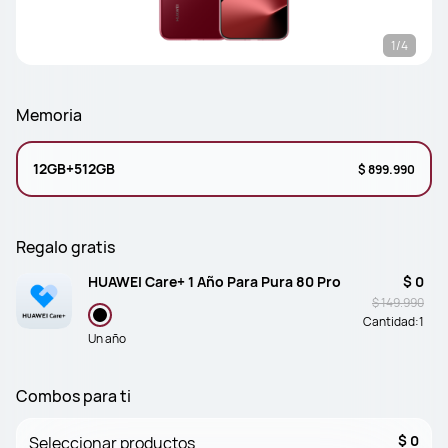
1/4
Memoria
12GB+512GB
$ 899.990
Regalo gratis
HUAWEI Care+ 1 Año Para Pura 80 Pro
$ 0
$ 149.990
Cantidad:
1
Un año
Combos para ti
$ 0
Seleccionar productos