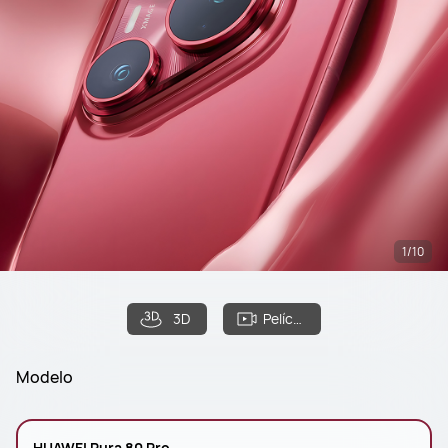
1/10
3D
Película
Modelo
HUAWEI Pura 80 Pro