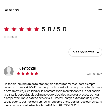
Reseñas
Pura 80 Pro
Pura 80 Ultra
5.0 / 5.0
Desde $ 899.990
Desde $ 1.399.990
1
Reseñas
$ 1.199.990
$ 1.699.990
Comprar
Comprar
Más recientes
hid54707435
Dimensiones
Dimensiones
Apr 19,2026
163*76.1*8.3 mm
163*76.1*8.3 mm
He tenido innumerables telefonos y de diferentes marcas, pero siempre
Peso
Peso
vuelvo a lo mejor, HUAWEI, no tengo nada que decir, no logro acostumbrarme
a otros moviles, la calidad de las camaras son impresionantes, la calidad de
219 g
233.5 g
la pantalla espectacular, el manejo de velocidad acorde al procesador y ram
es espectacular, la bateria acorde a su uso y su carga es tan rapido que no
tedas cuenta cuando esta en 100, un supertelefono comparado con otros, la
Pantalla
Pantalla
mejor compra que he hecho, TOTALMENTE RECOMENDABLE