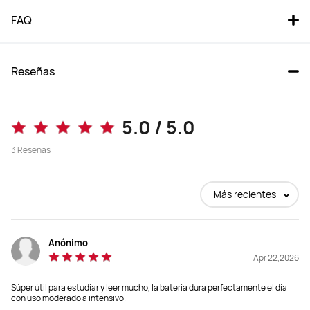
FAQ
Reseñas
MatePad 11.5 2025
MatePad 11.5 S 8GB+256GB 
5.0 / 5.0
Gris
3
Reseñas
Desde $ 489.990
$ 559.990
Más recientes
Comprar
Comprar
Anónimo
Tamaño
Tamaño
Apr 22,2026
11.5-Pulgadas
11.5-Pulgadas
Súper útil para estudiar y leer mucho, la batería dura perfectamente el día
con uso moderado a intensivo.
Dimensiones
Dimensiones