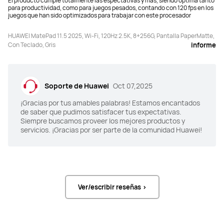
El producto cumple totalmente las espectativas y mas, siendo optima tanto
13 MP, F1.8
13 MP, F1.8
para productividad, como para juegos pesados, contando con 120 fps en los
juegos que han sido optimizados para trabajar con este procesador
Audio  
Audio  
HUAWEI MatePad 11.5 2025, Wi-Fi, 120Hz 2.5K, 8+256G, Pantalla PaperMatte,
4*Altavoces, 2*Micrófonos
4*Altavoces, 4*Micrófonos
Con Teclado, Gris
informe
Soporte de Huawei
Oct 07,2025
¡Gracias por tus amables palabras! Estamos encantados
de saber que pudimos satisfacer tus expectativas.
Siempre buscamos proveer los mejores productos y
servicios. ¡Gracias por ser parte de la comunidad Huawei!
Ver/escribir reseñas >