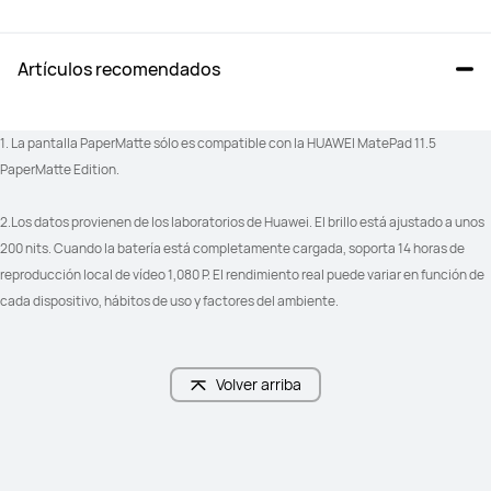
Artículos recomendados
1. La pantalla PaperMatte sólo es compatible con la HUAWEI MatePad 11.5 
PaperMatte Edition. 
2.Los datos provienen de los laboratorios de Huawei. El brillo está ajustado a unos 
200 nits. Cuando la batería está completamente cargada, soporta 14 horas de 
reproducción local de vídeo 1,080 P. El rendimiento real puede variar en función de 
cada dispositivo, hábitos de uso y factores del ambiente.
Volver arriba