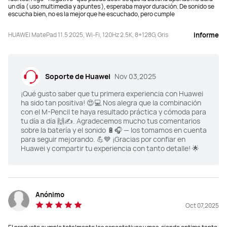
256 PPI
291 PPI
un día ( uso multimedia y apuntes ), esperaba mayor duración. De sonido se
escucha bien, no es la mejor que he escuchado, pero cumple
Brillo
Brillo
HUAWEI MatePad 11.5 2025, Wi-Fi, 120Hz 2.5K, 8+128G, Gris
informe
600 nits (peak)
500 nits (typ.)
Tipo de Pantalla
Tipo de Pantalla
Soporte de Huawei
Nov 03,2025
LCD
LCD
¡Qué gusto saber que tu primera experiencia con Huawei
ha sido tan positiva! 😍💻 Nos alegra que la combinación
Capacidad de la Batería
Capacidad de la Batería
con el M-Pencil te haya resultado práctica y cómoda para
10,100mAh (typ.)
8800mAh (typ.)
tu día a día 🙌✍️. Agradecemos mucho tus comentarios
sobre la batería y el sonido 🔋🎧 — los tomamos en cuenta
para seguir mejorando. 💪💙 ¡Gracias por confiar en
Potencia de carga 
Potencia de carga 
Huawei y compartir tu experiencia con tanto detalle! 🌟
40W
22.5W
Cámara frontal  
Cámara frontal  
8 MP, F2.2
8 MP, F2.0
Anónimo
Oct 07,2025
Cámara trasera  
Cámara trasera  