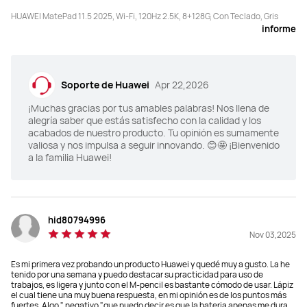
262.63 mm*177.53 mm*6.1 mm
260.98*177.26*6.2 mm
HUAWEI MatePad 11.5 2025, Wi-Fi, 120Hz 2.5K, 8+128G, Con Teclado, Gris
informe
Peso
Peso
515g
510g
Soporte de Huawei
Apr 22,2026
Memoria
Memoria
¡Muchas gracias por tus amables palabras! Nos llena de
8+128/8+256
8+128/8+256
alegría saber que estás satisfecho con la calidad y los
acabados de nuestro producto. Tu opinión es sumamente
valiosa y nos impulsa a seguir innovando. 😊🤩 ¡Bienvenido
Resolución
Resolución
a la familia Huawei!
2456 × 1600
2800 × 1840
Relación pantalla-cuerpo
Relación pantalla-cuerpo
86%
87%
hid80794996
Nov 03,2025
Tasa de refresco
Tasa de refresco
Es mi primera vez probando un producto Huawei y quedé muy a gusto. La he
120 Hz
144 Hz
tenido por una semana y puedo destacar su practicidad para uso de
trabajos, es ligera y junto con el M-pencil es bastante cómodo de usar. Lápiz
el cual tiene una muy buena respuesta, en mi opinión es de los puntos más
PPI
PPI
fuertes. Algo " negativo "que puedo decir es que la bateria apenas me dura