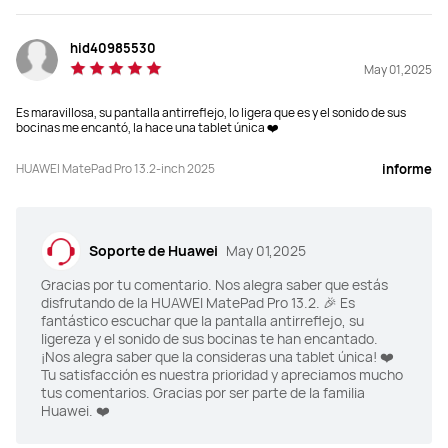
2880 x 1920
2800 × 1840
hid40985530
Relación pantalla/cuerpo
Relación pantalla/cuerpo
May 01,2025
94%
92%
Es maravillosa, su pantalla antirreflejo, lo ligera que es y el sonido de sus
bocinas me encantó, la hace una tablet única ❤️
Frecuencia de refresco
Frecuencia de refresco
144 Hz
144 Hz
HUAWEI MatePad Pro 13.2-inch 2025
informe
PPI
PPI
262 PPI
274 PPI
Soporte de Huawei
May 01,2025
Brillo
Brillo
Gracias por tu comentario. Nos alegra saber que estás
disfrutando de la HUAWEI MatePad Pro 13.2. 🎉 Es
1000 Nits(peak)
2000 Nits(peak)
fantástico escuchar que la pantalla antirreflejo, su
ligereza y el sonido de sus bocinas te han encantado.
Cámara frontal
Cámara frontal
¡Nos alegra saber que la consideras una tablet única! ❤️
Tu satisfacción es nuestra prioridad y apreciamos mucho
16 MP, F2.0
8 MP, F2.0
tus comentarios. Gracias por ser parte de la familia
Huawei. ❤️
Cámara trasera
Cámara trasera
50 MP, F1.8

13 MP, F1.8
