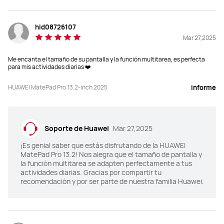
8 MP, F2.2
8 MP, F2.2
hid08726107
Audio
Audio
Mar 27,2025
6*Altavoces, 4*Micrófonos
4*Altavoces, 4*Micrófonos
Me encanta el tamaño de su pantalla y la función multitarea, es perfecta
para mis actividades diarias ❤️
Conectividad
Conectividad
NearLink/Wi-Fi/Bluetooth
NearLink/Wi-Fi/Bluetooth
HUAWEI MatePad Pro 13.2-inch 2025
informe
Capacidad de batería
Capacidad de batería
10100mAh (typ.)
10100mAh (typ.)
Soporte de Huawei
Mar 27,2025
¡Es genial saber que estás disfrutando de la HUAWEI
MatePad Pro 13.2! Nos alegra que el tamaño de pantalla y
la función multitarea se adapten perfectamente a tus
actividades diarias. Gracias por compartir tu
recomendación y por ser parte de nuestra familia Huawei.