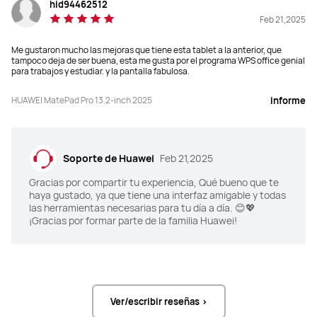
hid94462512
Feb 21,2025
Me gustaron mucho las mejoras que tiene esta tablet a la anterior, que
tampoco deja de ser buena, esta me gusta por el programa WPS office genial
para trabajos y estudiar. y la pantalla fabulosa.
HUAWEI MatePad Pro 13.2-inch 2025
informe
Soporte de Huawei
Feb 21,2025
Gracias por compartir tu experiencia, Qué bueno que te
haya gustado, ya que tiene una interfaz amigable y todas
las herramientas necesarias para tu día a día. 😊💖
¡Gracias por formar parte de la familia Huawei!
Ver/escribir reseñas >