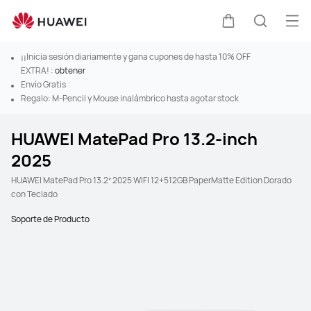
Abr
Carrito
Búsque
¡¡Inicia sesión diariamente y gana cupones de hasta 10% OFF
EXTRA! :
obtener
Envío Gratis
Regalo: M-Pencil y Mouse inalámbrico hasta agotar stock
HUAWEI MatePad Pro 13.2-inch
2025
HUAWEI MatePad Pro 13.2” 2025 WIFI 12+512GB PaperMatte Edition Dorado
con Teclado
Soporte de Producto