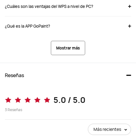
¿Cuáles son las ventajas del WPS a nivel de PC?
Tamaño
Tamaño
13,2 pulgadas
12,2 pulgadas
¿Qué es la APP GoPaint?
Dimensiones
Dimensiones
289.1*196.1* 5.5 mm
271.25*182.53*5.5 mm
Mostrar más
Peso
Peso
Aproximadamente 580g
Edición PaperMatte 
aproximadamente 512g,

Edición Estándar aproximadamente 
508 g
Reseñas
Memoria
Memoria
12+512
12+512
5.0 / 5.0
Display
Display
3
Reseñas
OLED
Tandem OLED
Más recientes
Resolución
Resolución