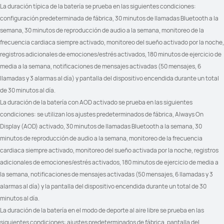
La duración típica de la batería se prueba en las siguientes condiciones: 
Trail Run (tendencia de altitud)	

_
configuración predeterminada de fábrica, 30 minutos de llamadas Bluetooth a la 
Trail Run (distancia estimada hasta 
semana, 30 minutos de reproducción de audio a la semana, monitoreo de la 
el punto de control)
frecuencia cardiaca siempre activado, monitoreo del sueño activado por la noche, 
registros adicionales de emociones/estrés activados, 180 minutos de ejercicio de 
media a la semana, notificaciones de mensajes activadas (50 mensajes, 6 
llamadas y 3 alarmas al día) y pantalla del dispositivo encendida durante un total 
Ciclismo de potencia virtual	

Ciclismo de potencia virtual	

de 30 minutos al día.
Ciclismo FTP: Cálculo automático
Ciclismo FTP: Cálculo automático
La duración de la batería con AOD activado se prueba en las siguientes 
condiciones: se utilizan los ajustes predeterminados de fábrica, Always On 
Display (AOD) activado, 30 minutos de llamadas Bluetooth a la semana, 30 
minutos de reproducción de audio a la semana, monitoreo de la frecuencia 
ECG: Compatible

ECG: No compatible

cardiaca siempre activado, monitoreo del sueño activada por la noche, registros 
Análisis de arritmias por ondas de 
Análisis de arritmias por ondas de 
pulso: Compatible	

pulso: Compatible	

adicionales de emociones/estrés activados, 180 minutos de ejercicio de media a 
Bienestar emocional: 12 tipos de 
Bienestar emocional: 12 tipos de 
estados sutiles

estados sutiles

la semana, notificaciones de mensajes activadas (50 mensajes, 6 llamadas y 3 
Información sobre salud: calidad del 
Información sobre salud: calidad del 
alarmas al día) y la pantalla del dispositivo encendida durante un total de 30 
sueño, intensidad del 
sueño, intensidad del 
entrenamiento, estados 
entrenamiento, estados 
minutos al día.
emocionales y más

emocionales y más

La duración de la batería en el modo de deporte al aire libre se prueba en las 
VFC: Todo el día y dormir
VFC: Todo el día y dormir
siguientes condiciones: ajustes predeterminados de fábrica, pantalla del 