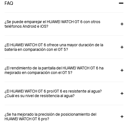
FAQ
¿Se puede emparejar el HUAWEI WATCH GT 6 con otros
teléfonos Android e iOS?
WATCH GT 6 Pro 46mm
WATCH GT 6 46mm
¿El HUAWEI WATCH GT 6 ofrece una mayor duración de la
batería en comparación con el GT 5?
Desde $ 299.990
Desde $ 199.990
$ 349.990
$ 249.990
¿El rendimiento de la pantalla del HUAWEI WATCH GT 6 ha
mejorado en comparación con el GT 5?
Comprar
Comprar
¿El HUAWEI WATCH GT 6 pro/GT 6 es resistente al agua?
¿Cuál es su nivel de resistencia al agua?
Caja de Reloj
Caja de Reloj
Caja de Aleación de titanio
Caja de Acero inoxidable
¿Se ha mejorado la precisión de posicionamiento del
HUAWEI WATCH GT 6 pro?