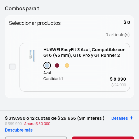
Combos para ti
$ 0
Seleccionar productos
0
artículo(s)
HUAWEI EasyFit 3 Azul, Compatible con
GT6 (46 mm), GT6 Pro y GT Runner 2
Azul
Cantidad:
1
$ 8.990
$ 24.990
$ 319.990
o 12 cuotas de
$ 26.666
(Sin interes )
Detalles
$ 399.990
Ahorra
$ 80.000
Descubre más