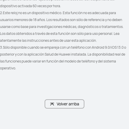
dispositivo activada 60 veces por hora.
2.Este reloj no es un dispositivo médico. Esta función no es adecuada para 
usuarios menores de 18 años. Los resultados son sólo de referencia y no deben 
Notificaciones de mensajes	

Notificaciones de mensajes	

Respuesta a SMS*	

Respuesta a SMS*	

usarse como base para investigaciones médicas, diagnósticos o tratamientos. 
Respuesta a mensajes de redes 
Respuesta a mensajes de redes 
Los datos obtenidos a través de esta función son sólo para uso personal. Lea 
sociales*

sociales*

(*Solo compatible con Android)
(*Solo compatible con Android)
atentamente las instrucciones antes de usar esta aplicación.
3.Sólo disponible cuando se empareja con un teléfono con Android 9.0/iOS 13.0 o 
posterior y con la aplicación Salud de Huawei instalada. La disponibilidad real de 
las funciones puede variar en función del modelo de teléfono y del sistema 
operativo.
Volver arriba