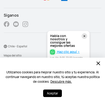
Síganos
Habla con
nosotros y
consigue las
mejores ofertas
Chile - Español
Haz clic aquí >
Mapa del sitio
Lun–Vie, 9:00–22:00 (excepto
festivos)
Términos de uso
Declaración de privacidad
Utilizamos cookies para mejorar nuestro sitio y tu experiencia. Al
continuar navegando en nuestro sitio, tú aceptas nuestra política
Cookies
de cookies.
Descubre más.
©2026 Huawei Device Co., Ltd. Todos los derechos reservados.
Aceptar
¿Necesitas ayuda? Estoy a tu disposición.
¿Necesitas ayuda? Estoy a tu disposición.