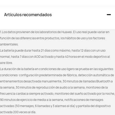
Artículos recomendados
100+ modos de entrenamiento

100+ modos de entrenamiento

Trazo de ruta
Trazo de ruta
1.Los datos provienen de los laboratorios de Huawei. El uso real puede variar en 
función de las diferencias entre productos, los hábitos de uso y los factores 
ambientales.
La batería puede durar hasta 21 días como máximo, hasta 12 días con un uso 
Golf (modos de campo de prácticas 
_
normal, hasta 7 días con AOD activado y hasta 40 horas en el modo deportivo al 
y campo)	

aire libre.
Golf (distancia en tiempo real a los 
obstáculos)	

La duración de la batería en condiciones de uso ligero se prueba en las siguientes 
Golf (mapas de campos ampliables)
condiciones: configuración predeterminada de fábrica, detección automática de 
entrenamientos desactivada manualmente, 30 minutos de llamadas Bluetooth a 
la semana, 30 minutos de reproducción de audio a la semana, monitoreo de la 
frecuencia cardiaca siempre activado, monitoreo del sueño activado por la noche, 
Buceo en apnea
_
90 minutos de ejercicio de media a la semana, notificaciones de mensajes 
activadas (50 mensajes, 6 llamadas y 3 alarmas al día) y pantalla del dispositivo 
activada 200 veces al día.