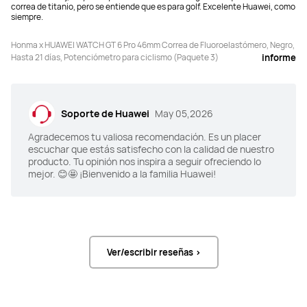
correa de titanio, pero se entiende que es para golf. Excelente Huawei, como
Hasta 12 días con uso típico

Hasta 12 días con uso típico

siempre.
Hasta 7 días con AOD activado
Hasta 7 días con AOD activado
Honma x HUAWEI WATCH GT 6 Pro 46mm Correa de Fluoroelastómero, Negro,
Hasta 21 días, Potenciómetro para ciclismo (Paquete 3)
informe
Posicionamiento GNSS de sistema 
Posicionamiento GNSS de sistema 
completo de doble banda: GPS (L1 + 
completo de doble banda: GPS (L1 + 
L5 de doble 
L5 de doble 
Soporte de Huawei
May 05,2026
banda)/GLONASS/BeiDou (B1I + B1C 
banda)/GLONASS/BeiDou (B1I + B1C 
+ B2a de triple banda)/GALILEO (E1 + 
+ B2a de triple banda)/GALILEO (E1 + 
Agradecemos tu valiosa recomendación. Es un placer
E5a de doble banda)/QZSS (L1 + L5 
E5a de doble banda)/QZSS (L1 + L5 
escuchar que estás satisfecho con la calidad de nuestro
de doble banda)/NavIC
de doble banda)/NavIC
producto. Tu opinión nos inspira a seguir ofreciendo lo
mejor. 😊🤩 ¡Bienvenido a la familia Huawei!
5ATM
5ATM
Ver/escribir reseñas >
Android 9.0 o posterior

Android 9.0 o posterior

iOS 13.0 or posterior
iOS 13.0 or posterior