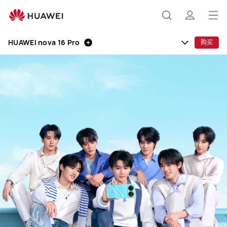
HUAWEI
nova
打
搜
简
16
开
Pro
HUAWEI nova 16 Pro
购买
菜
索
介
单