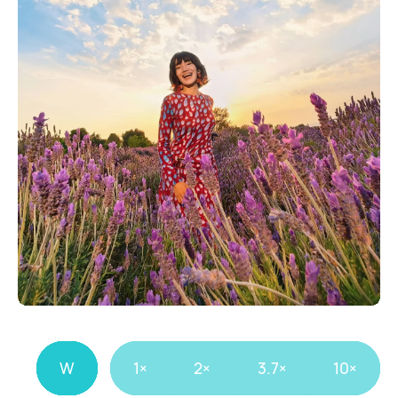
1×
10×
W
1×
2×
3.7×
10×