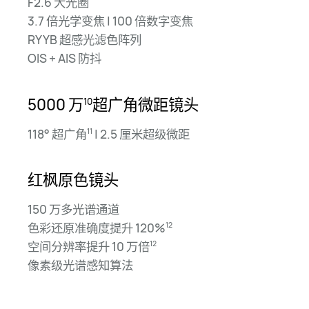
F2.6 大光圈
3.7 倍光学变焦 | 100 倍数字变焦
RYYB 超感光滤色阵列
OIS + AIS 防抖
5000 万
超广角微距镜头
10
118° 超广角
| 2.5 厘米超级微距
11
红枫原色镜头
150 万多光谱通道
色彩还原准确度提升 120%
12
空间分辨率提升 10 万倍
12
像素级光谱感知算法