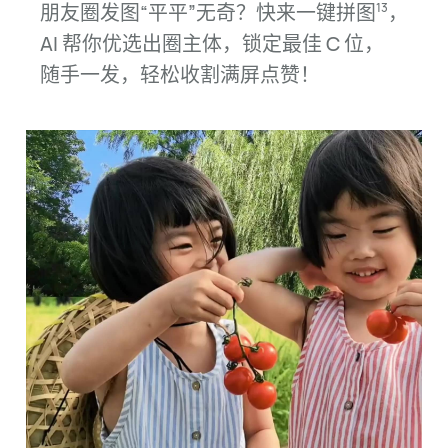
朋友圈发图“平平”无奇？快来一键拼
图
，
13
AI 帮你优选出圈主体，锁定最佳
C 位，
随手
一发，轻松收割满屏
点赞！