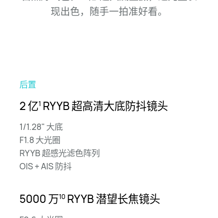
现出色，随手一拍准
好看。
后置
前置
2 亿
5000 万
RYYB 超高清
大底防抖镜头
1
10
超清人像镜头
1/1.28" 大底
F1.8 大光圈
1/2.5" 超大底 | 0.8-5 倍变焦
RYYB 超感光滤色阵列
OIS + AIS 防抖
红枫原色镜头
150 万多光谱通道
5000 万
RYYB
潜望长焦镜头
10
像素级光谱感知算法