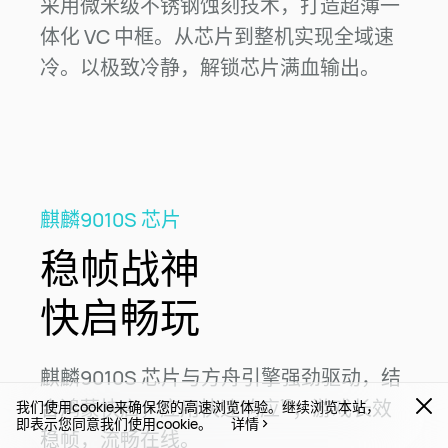
采用微米级不锈钢蚀刻技术，打造超薄一
体化 VC 中框。从芯片到整机实现全域速
冷。以极致冷静，解锁芯片满血
输出。
麒麟9010S 芯片
稳帧战神
快启畅玩
麒麟9010S 芯片与方舟引擎强劲驱动，结
合鸿蒙快启，应用快速响应
；游戏长效
15
我们使用cookie来确保您的高速浏览体验。继续浏览本站，
即表示您同意我们使用cookie。
详情
稳帧，流畅
在线。