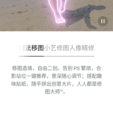
魔法移图
小艺修图
人像精修
移图造境，自由二创。告别 PS 繁琐，合
影站位一键推荐，景深随心调节；
搭配趣
味贴纸，随手拼出创意大片，人人都是修
图
大师
。
14