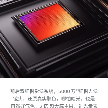
前后双红枫影像系统，5000 万
红枫人像
10
镜头，还原真实肤色，哪怕暗光，
也是
自然
好气色。2 亿
超大底主摄，进光量表
1