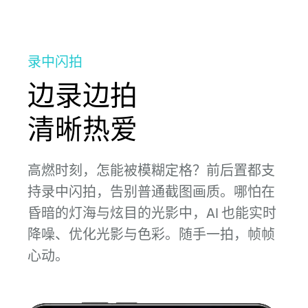
录中闪拍
边录边拍
清晰热爱
高燃时刻，怎能被模糊定格？前后置都支
持录中闪拍，告别普通截图
画质。
哪怕在
昏暗的灯海与炫目的光影中，AI 也能实时
降噪、优化
光影与
色彩。
随手一拍，帧帧
心动。