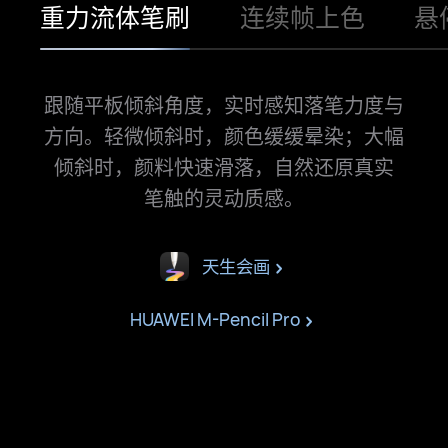
重力流体笔刷
连续帧上色
悬
跟随平板倾斜角度，实时感知落笔力度与
方向。轻微
倾斜时，颜色缓缓晕染；大幅
倾斜时，颜料快速滑落，
自然还原真实
笔⁠触的灵动质⁠感。
天生会画
HUAWEI M-Pencil Pro