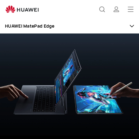
HUAWEI
MatePad
打
搜
简
Edge
开
HUAWEI MatePad Edge
菜
索
介
单