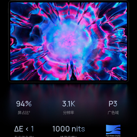
94%
3.1K
P3
8
屏占比
分辨率
广色域
ΔE < 1
1000 nits
9
10