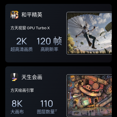
和平精英
WPS Office
剪映专业版
大文件打开
4K 视频导出
方天视窗 GPU Turbo X
速度提升至
速度提升至
16
2K
120 帧
6.7
2.5
倍
倍
超高清画质
高刷新率
天生会画
中望 CAD
悟空图像
工程处理
RAW 图像滤镜
方天绘画引擎
速度提升至
性能提升至
8K
110
2
5
倍
倍
大画布
图层数量
17