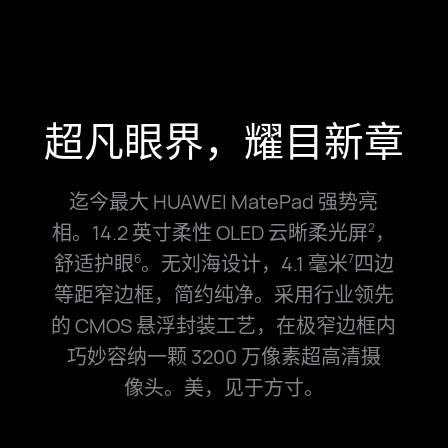
超凡眼界，耀目新章
迄今最大 HUAWEI MatePad 强势亮
相。14.2 英寸柔性 OLED 云晰柔光屏
，
2
舒适护眼
。无刘海设计，4.1 毫米
四边
6
7
等距窄边框，简约纯净。采用行业领先
的 CMOS 悬浮封装工艺，在极窄边框内
巧⁠妙容纳一颗 3200 万像素超⁠高⁠清摄
像⁠头。美，见于方寸。