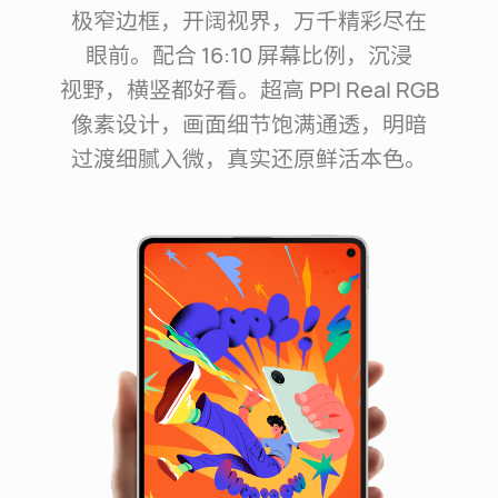
极窄边框，开阔视界，万千精彩尽在
眼⁠前。配合 16:10 屏幕比⁠例，沉浸
视⁠野，横竖都好看。超高 PPI Real RGB
像素设计，画面细节饱满通透，明暗
过⁠渡细腻入⁠微，真实还原鲜活本色。