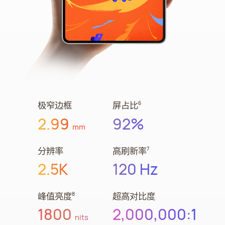
极窄边框
屏占比⁠
6
2.99
92%
mm
分辨率
高刷新率⁠
7
2.5K
120 Hz
峰值亮度⁠
超高对比度
8
1800
2,000,000:1
nits