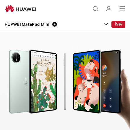
HUAWEI
MatePad
打
搜
简
Mini
开
HUAWEI MatePad Mini
购买
菜
索
介
单