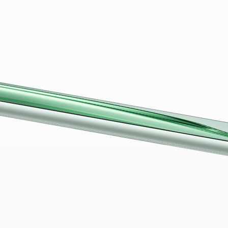
11
3
3
mm
g