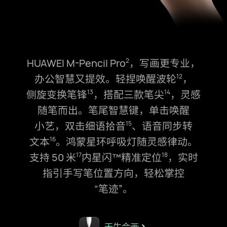
HUAWEI M-Pencil Pro⁠
，写画更专业，
2
办公智慧又提效。轻捏唤醒波轮⁠
，
12
侧⁠旋变换笔锋⁠
，搭配三款笔尖⁠
，灵感
13
14
随笔而出。笔尾智慧键，单击唤醒
小⁠艺，双击细语拾音⁠
、语音同步转
15
文⁠本⁠
。鸿蒙星环呼吸灯随灵感律动。
16
支持 50 米⁠
内星闪™精准定位⁠
，实时
17
18
指引手写笔位置方向，轻松掌⁠控
“笔⁠迹”。
天生会画