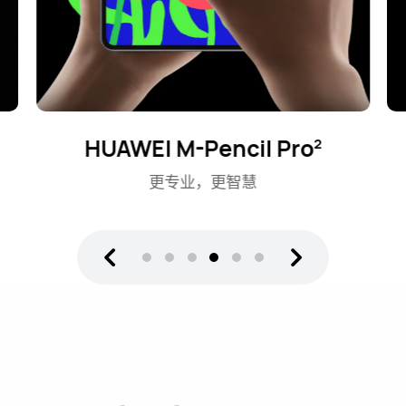
鸿蒙 AI⁠
4
智慧伴侣，贴心随行