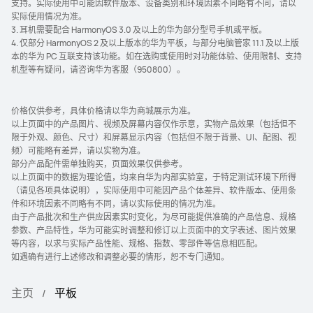
支持。实际使用中可能因软件版本、设备类别和环境因素不同略有不同，请以
实际使用情况为⁠⁠⁠⁠准。
3. 耳机需要配合 HarmonyOS 3.0 及以上的华为部分型号手机或平⁠⁠⁠⁠⁠⁠板⁠⁠。
4. 仅部分 HarmonyOS 2 及以上版本的华为平板，与部分电脑管家 11.1 及以上版
本的华为 PC 互联支持该功能。如在选购或使用时对功能体验、使用限制、支持
机型等有疑问，请咨询华为客服（⁠9⁠5⁠0⁠8⁠0⁠0⁠）⁠。
价格仅供参考，具体价格请以华为商城展示为准。
以上页面中的产品图片、视频及屏幕内容仅作示意，实物产品效果（包括但不
限于外观、颜色、尺寸）和屏幕显示内容（包括但不限于背景、UI、配图、视
频）可能略有差异，请以实物为准。
部分产品配件需单独购买，页面效果仅供参考。
以上页面中的数据为理论值，均来自华为内部实验室，于特定测试环境下所得
（请见各项具体说明），实际使用中可能因产品个体差异、软件版本、使用条
件和环境因素不同略有不同，请以实际使用的情况为准。
由于产品批次和生产供应因素实时变化，为尽可能提供准确的产品信息、规格
参数、产品特性，华为可能实时调整和修订以上页面中的文字表述、图片效果
等内容，以求与实际产品性能、规格、指数、零部件等信息相匹配。
如遇确有进行上述修改和调整必要的情形，恕不专门通知。
主页
平板