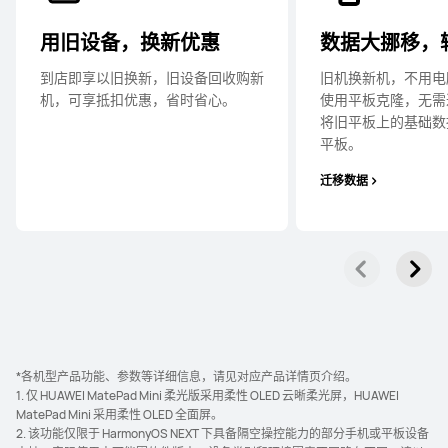
用旧设备，换新优惠
数据大挪移，
到店即享以旧换新，旧设备回收购新
旧机换新机，不用电
机，可享抵扣优惠，省时省⁠心。
使用平板克隆，无需
将旧平板上的基础数
平⁠板。
迁移数据
*各机型产品功能、参数等详细信息，请见对应产品详情页介绍。
1. 仅 HUAWEI MatePad Mini 柔光版采用柔性 OLED 云晰柔光屏，HUAWEI
MatePad Mini 采用柔性 OLED 全面⁠屏。
2. 该功能仅限于 HarmonyOS NEXT 下具备隔空操控能力的部分手机或平板设备