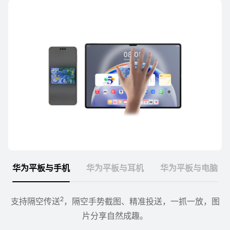
华为平板与手机
华为平板与耳机
华为平板与电脑
2
支持隔空传送
多设备连接在搭载 HarmonyOS 的设备间音频流转及双设
好屏成双，只需一拖一拽，图片、文案和创作素材即可在
，隔空手势截图、精准投送，一抓一放，图
3
4
PC 与平板间互⁠传⁠
片分享自然成⁠趣。
备跨生态流⁠转⁠
。
。