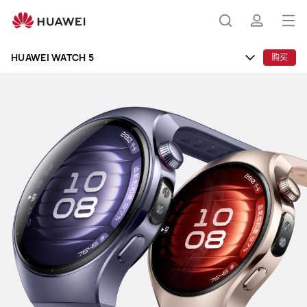
HUAWEI
WATCH
打
搜
简
5
开
HUAWEI WATCH 5
购买
菜
索
介
单