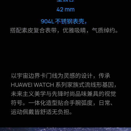
42 mm
904L 不锈钢表壳，
904L 不锈钢表壳，
316L 不锈钢表壳，
316L 不锈钢表壳，
316L 不锈钢表壳，
搭配素皮复合表带，优雅吸睛，气质绰⁠约。
以宇宙边界卡门线为灵感的设计，传承
HUAWEI WATCH 系列家族式流线形基因，
未来主义美学与先锋时尚品味兼具的视觉
符号。一体化造型贴合手腕弧度，日常、
运动佩戴皆舒适无负⁠担。