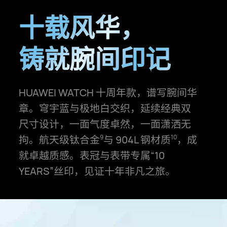
十载风华，
铸就腕间印记
HUAWEI WATCH 十周年款，谱写腕间华
章。穹宇蓝与极地白
交织，延续经典双
尺寸设计，一面气度卓然，一面潇洒无
拘。
航天级钛合金⁠
与 904L 钢材⁠质⁠
，成
9
10
就卓越质感。表冠与表带专⁠属“10
YEARS”丝印，见证十年非凡之⁠旅。