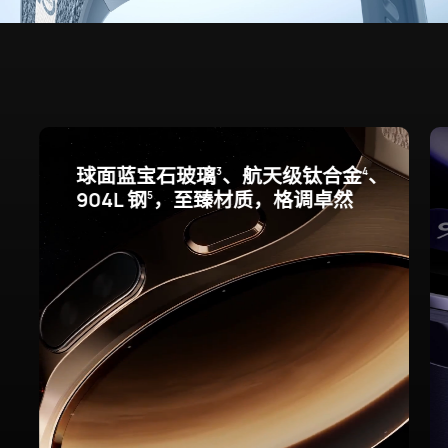
球面蓝宝石玻璃
、航天级钛合金
、
3
4
904L 钢
，至臻材质，格调卓⁠然
5