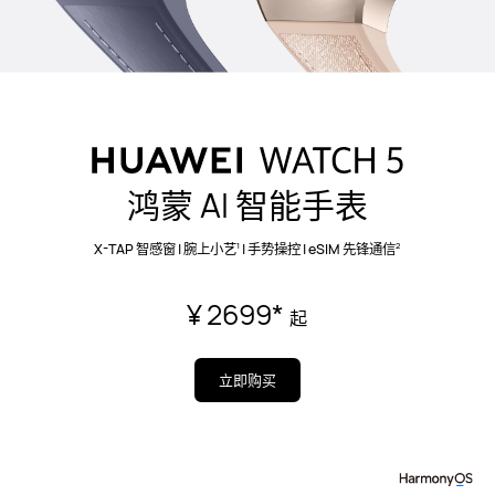
航天级钛合金
904L 不锈钢
球面蓝宝石玻
鸿蒙 AI 智能手表
HUAWEI WATCH 5 46 mm 表壳选用航天
级钛合金⁠
，轻质坚韧，
抗蚀性强，无惧
4
1
2
X-TAP 智感窗 | 腕上小艺
| 手势操控 | eSIM 先锋通信
日⁠常磕碰⁠
。
14
¥ 2699
*
起
立即购买