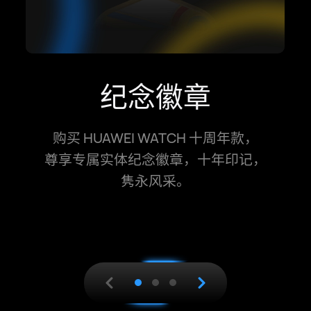
专属表盘会员
活力人生会员
纪念徽章
购买 HUAWEI WATCH 十周年款，即
购买 HUAWEI WATCH 十周年款，开
购买 HUAWEI WATCH 十周年款，
享 3 个月表盘会员权益
，100,000+
尊⁠享专属
启 3 个月的活力人生会员服务，获⁠取
实体纪念徽⁠章，十年印记，
13
款表⁠盘随心换，解锁会员专⁠享表盘，
多⁠门专属权⁠益
隽永风采。
，解⁠锁数字化健⁠康，从
12
更有重磅精⁠选福利，为腕间注入更多
减⁠压养心到强⁠身健体，助你焕发身⁠心
可⁠能。
活⁠⁠力。