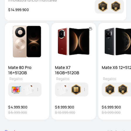
Innovadora función multitarea 
$ 14.999.900
Mate 80 Pro 
Mate X7 
Mate X6 12+51
16+512GB 
16GB+512GB 
Regalos
Regalos
Regalos
$ 4.999.900
$ 8.999.900
$ 6.999.900
$ 5.999.900
$ 10.999.900
$ 9.999.900