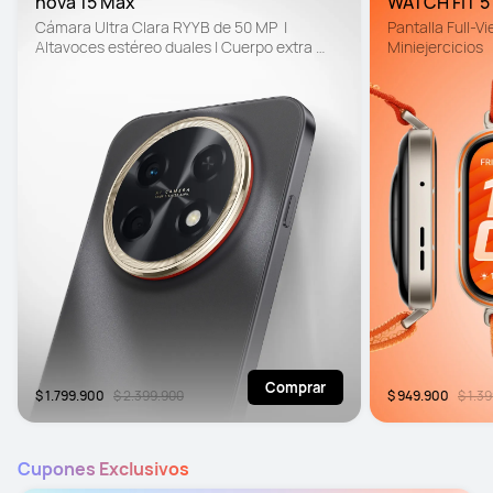
nova 15 Max
WATCH FIT 5
Cámara Ultra Clara RYYB de 50 MP  | 
Pantalla Full-Vie
Altavoces estéreo duales | Cuerpo extra 
Miniejercicios
resistente. Diseño resistente contra caídas
Comprar
$ 1.799.900
$ 2.399.900
$ 949.900
$ 1.3
Cupones Exclusivos