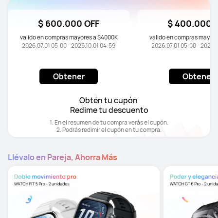
$ 600.000 OFF
$ 400.000 
valido en compras mayores a $4000K
valido en compras mayor
2026.07.01 05:00 - 2026.10.01 04:59
2026.07.01 05:00 - 2026.
Obtener
Obtener
Obtén tu cupón 

Redime tu descuento
1. En el resumen de tu compra verás el cupón.

2. Podrás redimir el cupón en tu compra.
Llévalo en Pareja, Ahorra Más