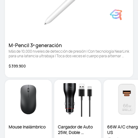
M-Pencil 3ª generación
Más de 10,000 niveles de detección de presión | Con tecnología NearLink 
para una latencia ultrabaja | Toca dos veces el cuerpo para alternar 
entre el pincel y el borrador
$ 399.900
Mouse Inalámbrico
Cargador de Auto 
66W A/C charge
25W, Doble 
US
Conexión