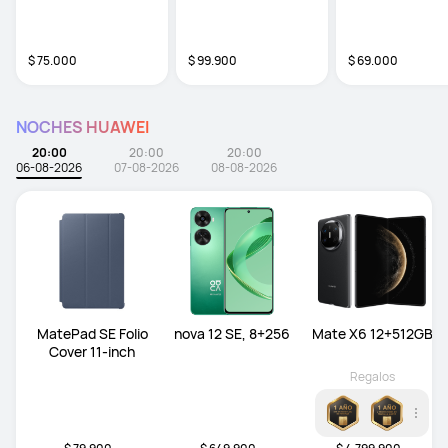
$ 75.000
$ 99.900
$ 69.000
NOCHES HUAWEI
20:00
20:00
20:00
06-08-2026
07-08-2026
08-08-2026
MatePad SE Folio
nova 12 SE, 8+256
Mate X6 12+512GB
Cover 11-inch
Regalos