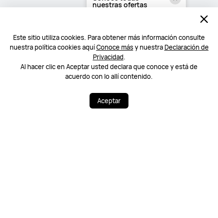
nuestras ofertas
PRODUCTOS
Haz clic aquí >
Lun–Vie, 9:00–22:00
HUAWEI STORE
Este sitio utiliza cookies. Para obtener más información consulte
nuestra política cookies aquí
Conoce más
y nuestra
Declaración de
Privacidad
.
SOPORTE
Al hacer clic en Aceptar usted declara que conoce y está de
acuerdo con lo allí contenido.
ACERCA DE HUAWEI
Aceptar
Métodos de pago permitidos
Síguenos