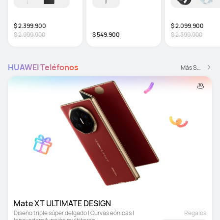
$ 2.399.900
$ 2.099.900
$ 2.999.900
$ 549.900
$ 2.399.900
HUAWEI Teléfonos
Más Smartphones
Mate XT ULTIMATE DESIGN
Diseño triple súper delgado | Curvas eónicas | 
Regalos