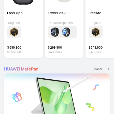
FreeClip 2
FreeBuds 7i 
FreeArc
Regalos
Paquete opcional
Regalos
$ 699.900
$ 299.900
$ 349.900
$ 999.900
$ 499.900
$ 499.900
HUAWEI MatePad
Más Smartoffice