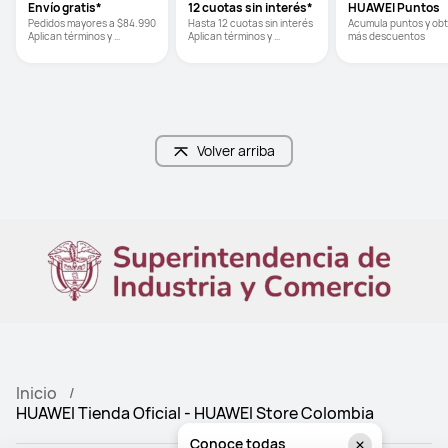
Envío gratis*
12 cuotas sin interés*
HUAWEI Puntos
Pedidos mayores a $84.990      
Hasta 12 cuotas sin interés     
Acumula puntos y obt
Aplican términos y 
Aplican términos y 
más descuentos
condiciones
condiciones
Volver arriba
Inicio
HUAWEI Tienda Oficial - HUAWEI Store Colombia
Conoce todas