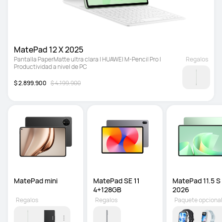
MatePad 12 X 2025
Pantalla PaperMatte ultra clara | HUAWEI M-Pencil Pro | 
Regalos
Productividad a nivel de PC
$ 2.899.900
$ 4.199.900
MatePad mini
MatePad SE 11 
MatePad 11.5 S 
4+128GB
2026
Regalos
Regalos
Paquete opciona