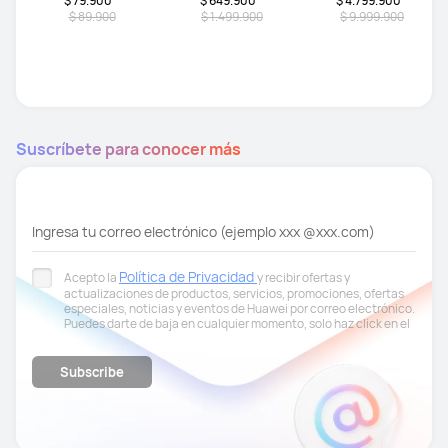
$ 79.900
$ 649.900
$ 4.799.900
$ 89.900
$ 1.499.900
$ 9.999.900
Suscríbete para conocer más
Ingresa tu correo electrónico (ejemplo xxx @xxx.com)
Política de Privacidad
Acepto la
y recibir ofertas y
actualizaciones de productos, servicios, promociones, ofertas
especiales, noticias y eventos de Huawei por correo electrónico.
Puedes darte de baja en cualquier momento, solo haz click en el
link en la parte inferior de los correos electrónicos.
Subscribe