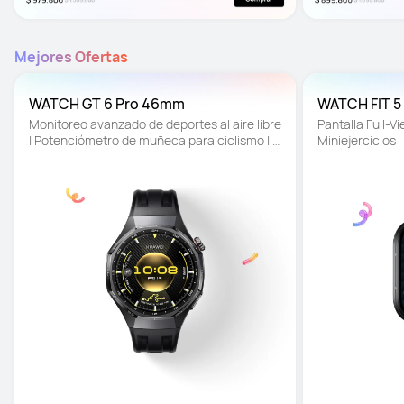
Mejores Ofertas
WATCH GT 6 Pro 46mm
WATCH FIT 5
Monitoreo avanzado de deportes al aire libre 
Pantalla Full-Vie
| Potenciómetro de muñeca para ciclismo | 
Miniejercicios
Batería de hasta 21 días