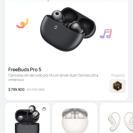
FreeBuds Pro 5
Cancelación de ruido por IA con driver dual | Sonido ultra 
Regalos
inmersivo
$ 799.900
$ 1.199.900