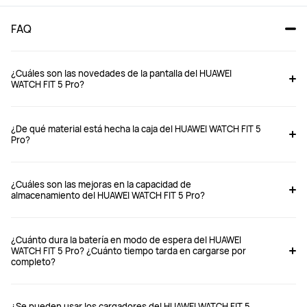
FAQ
¿Cuáles son las novedades de la pantalla del HUAWEI
WATCH FIT 5 Pro?
WATCH FIT 5 Pro
WATCH FIT 5 
¿De qué material está hecha la caja del HUAWEI WATCH FIT 5
Desde $ 949.900
Desde $ 749.900
Pro?
$ 1.399.900
$ 1.099.900
Comprar
Comprar
¿Cuáles son las mejoras en la capacidad de
almacenamiento del HUAWEI WATCH FIT 5 Pro?
Tamaño de la pantalla
Tamaño de la pantalla
¿Cuánto dura la batería en modo de espera del HUAWEI
WATCH FIT 5 Pro? ¿Cuánto tiempo tarda en cargarse por
1.92 pulgadas
1.82 pulgadas
completo?
Brillo máximo
Brillo máximo
3000 nits
2500 nits
¿Se pueden usar los cargadores del HUAWEI WATCH FIT 5