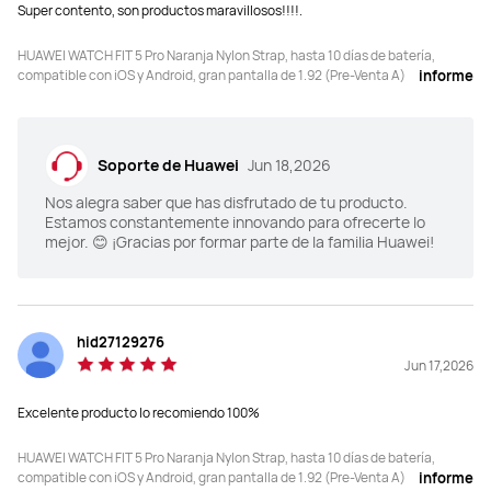
Super contento, son productos maravillosos!!!!.
montaña: compatible

montaña: compatible

Golf/Inmersión libre de 40 m: 
Golf/Inmersión libre de 40 m: no 
compatible
compatible
HUAWEI WATCH FIT 5 Pro Naranja Nylon Strap, hasta 10 días de batería,
compatible con iOS y Android, gran pantalla de 1.92 (Pre-Venta A)
informe
Esfera del reloj
Esfera del reloj
Sticker/Mascota
Sticker/Mascota
Soporte de Huawei
Jun 18,2026
Nos alegra saber que has disfrutado de tu producto.
Estamos constantemente innovando para ofrecerte lo
mejor. 😊 ¡Gracias por formar parte de la familia Huawei!
hid27129276
Jun 17,2026
Excelente producto lo recomiendo 100%
HUAWEI WATCH FIT 5 Pro Naranja Nylon Strap, hasta 10 días de batería,
compatible con iOS y Android, gran pantalla de 1.92 (Pre-Venta A)
informe