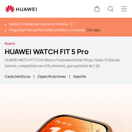
Abr
Carrito
Búsque
Hasta 12 meses de cuotas sin interés
Preguntas frecuentes sobre pedidos y compras:
Clic aquí
Nuevo
HUAWEI WATCH FIT 5 Pro
HUAWEI WATCH FIT 5 Pro Blanco Fluoroelastomer Strap, hasta 10 días de
batería, compatible con iOS y Android, gran pantalla de 1.92
Características
Especificaciones
Soporte