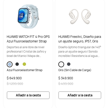
HUAWEI WATCH FIT 4 Pro GPS
HUAWEI FreeArc, Diseño para
Azul Fluoroelastomer Strap
un ajuste seguro, IP57, Gris
Deportes al aire libre de nivel
Diseño óptimo triangular de 140°
profesional | Cristal de zafiro y
para un ajuste seguro | Sonido
bisel de titanio | Mapa de
increíble | Resistencia al agua
campos de golf | Hasta 10 días de
IP57
duración de la batería
Azul Fluoroelastomer Strap
Gris (Sin Cable de Carga)
$ 649.900
$ 349.900
$ 1.299.900
$ 499.900
Añadir a la cesta
Añadir a la cesta