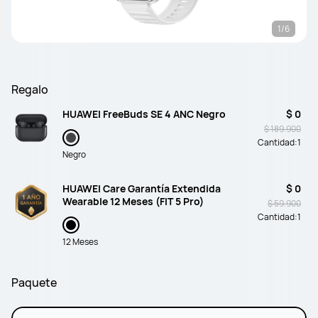
1/6
Regalo
HUAWEI FreeBuds SE 4 ANC Negro
$ 0
$ 189.900
Cantidad:
1
Negro
HUAWEI Care Garantía Extendida
$ 0
Wearable 12 Meses (FIT 5 Pro)
$ 59.900
Cantidad:
1
12 Meses
Paquete