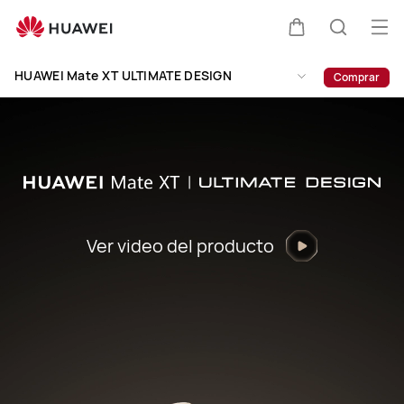
HUAWEI
Mate
Abri
Carrito
Búsque
XT
me
Clo
ULTIMATE
HUAWEI Mate XT ULTIMATE DESIGN
Comprar
DESIGN
Ver video del producto