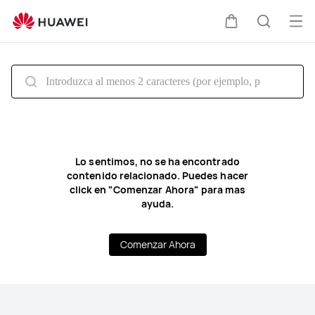
Soporte
técnico
Abri
Carrito
Búsque
de
me
HUAWEI
Lo sentimos, no se ha encontrado
contenido relacionado. Puedes hacer
click en "Comenzar Ahora" para mas
ayuda.
Comenzar Ahora