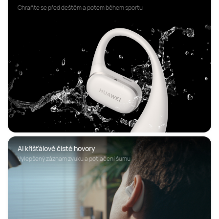
Chraňte se před deštěm a potem během sportu
AI křišťálově čisté hovory
Vylepšený záznam zvuku a potlačení šumu