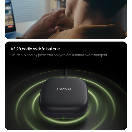
Až 28 hodin výdrže baterie
Užijte si 3 hodiny poslechu po rychlém 10minutovém nabíjení