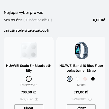
Nejlepší výběr pro vás
Mezisoučet
(0 Počet položek: )
0,00 Kč
Jiní uživatelé si také zakoupili
HUAWEI Scale 3 - Bluetooth
HUAWEI Band 10 Blue Fluor
Bílý
oelastomer Strap
Frosty White
Modrá
799,00 Kč
719,00 Kč
999,00 Kč
1.499,00 Kč
Přidat
Přidat