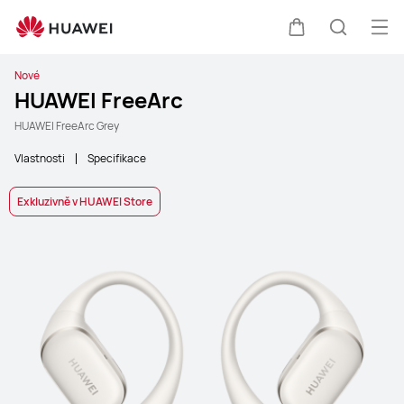
Ote
Košík
Hledat
Nové
HUAWEI FreeArc
HUAWEI FreeArc Grey
Vlastnosti
Specifikace
Exkluzivně v HUAWEI Store