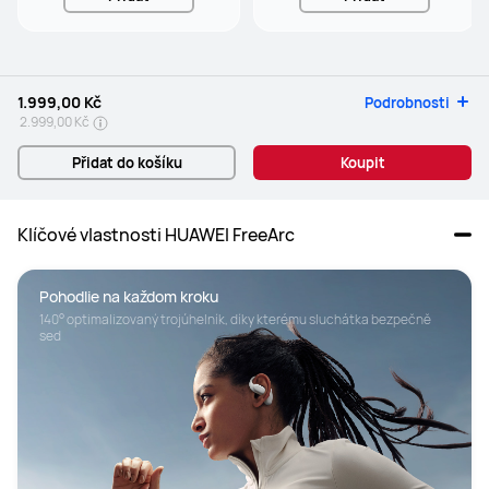
1.999,00 Kč
Podrobnosti
2.999,00 Kč
Přidat do košíku
Koupit
Klíčové vlastnosti HUAWEI FreeArc
Pohodlie na každom kroku
140° optimalizovaný trojúhelník, díky kterému sluchátka bezpečně 
sed