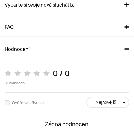
Vyberte si svoje nová sluchátka
FAQ
Hodnocení
HUAWEI FreeArc Black
FreeBuds Pro 4 White
0 / 0
0
Hodnocení
Cena od 1.999,00 Kč
2.999,00 Kč
Nejnovější
Ověřený uživatel
Koupit
Koupit
Žádná hodnocení
Typ sluchátek
Typ sluchátek