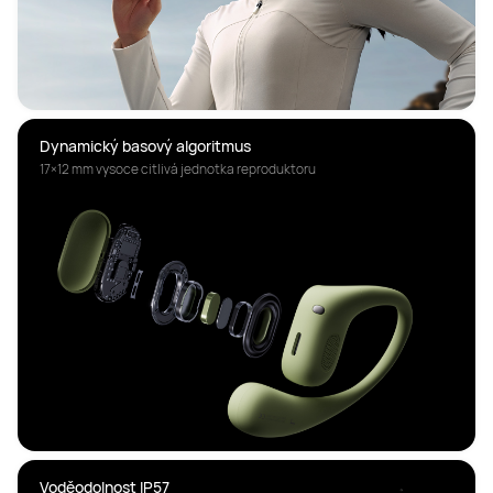
Dynamický basový algoritmus
17×12 mm vysoce citlivá jednotka reproduktoru
Voděodolnost IP57