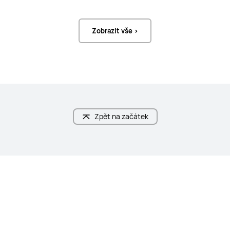
Otevřená
Do uší
Reproduktor
Reproduktor
Zobrazit vše >
17*12 mm pro každé sluchátko
Φ 11 mm dynamický měnič +

 ovladač s planární membránou
Audio formát(y)
Audio formát(y)
SBC, AAC
LDAC, L2HC4.0
Certifikace High-Res Audio 
Certifikace High-Res Audio 
Zpět na začátek
Wireless
Wireless
-
HWA 2.3 Mbps bezztrátový přenos 
+Hi-Res
Adaptivní ekvalizér zvuku (EQ)
Adaptivní ekvalizér zvuku (EQ)
Ne
Trojí adaptivní optimalizace
Ekvalizér
Ekvalizér
Ano
Ano