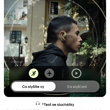
Co slyšíte vy
Co slyší oni
*Test se sluchátky