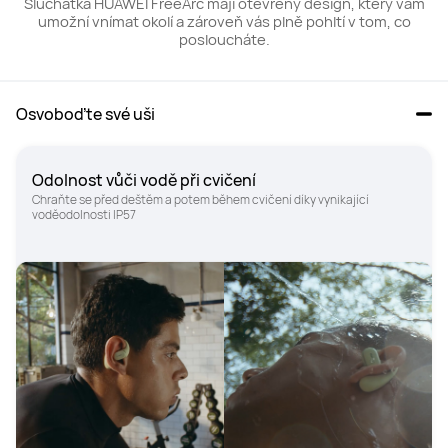
Sluchátka HUAWEI FreeArc mají otevřený design, který vám
umožní vnímat okolí a zároveň vás plně pohltí v tom, co
posloucháte.
Osvoboďte své uši
Odolnost vůči vodě při cvičení
Chraňte se před deštěm a potem během cvičení díky vynikající 
voděodolnosti IP57