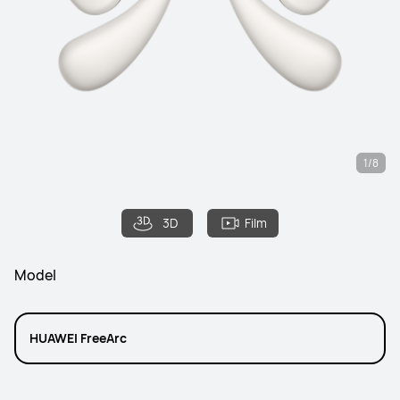
1/8
3D
Film
Model
HUAWEI FreeArc