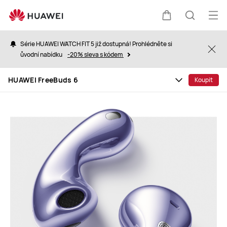
HUAWEI
FreeBuds
Ote
Košík
Hledat
6
nab
Série HUAWEI WATCH FIT 5 již dostupná! Prohlédněte si
Clo
ůvodní nabídku
-20% sleva s kódem
HUAWEI FreeBuds 6
Koupit