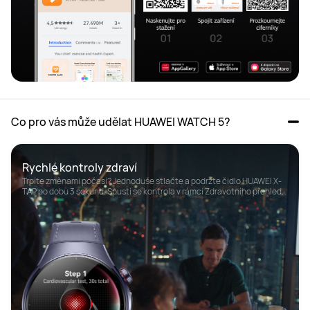
Co pro vás může udělat HUAWEI WATCH 5?
Trpíte změnami počasí? Jednoduše stlačte a podržte čidlo HUAWEI X-
TAP po dobu 3 sekund. Spustí se kontrola v rámci Zdravotního přehledu 