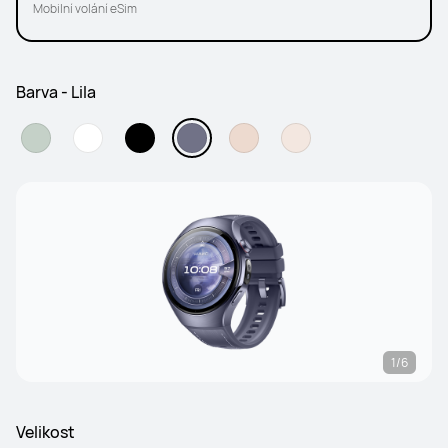
Mobilní volání eSim
Barva - Lila
1/6
Velikost