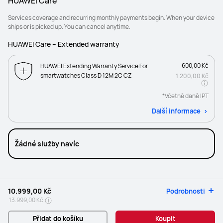
HUAWEI Care
Services coverage and recurring monthly payments begin. When your device
ships or is picked up. You can cancel anytime.
HUAWEI Care – Extended warranty
600,00 Kč
HUAWEI Extending Warranty Service For
smartwatches Class D 12M 2C CZ
1.200,00 Kč
*Včetně daně IPT
Další informace
Žádné služby navíc
10.999,00 Kč
Podrobnosti
13.999,00 Kč
Přidat do košíku
Koupit