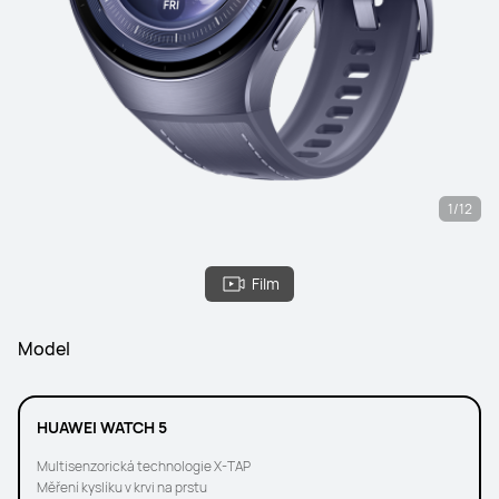
1/12
Film
Model
HUAWEI WATCH 5
Multisenzorická technologie X-TAP
Měření kyslíku v krvi na prstu