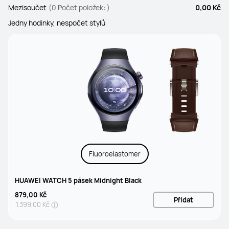
Mezisoučet
(0 Počet položek: )
0,00 Kč
Jedny hodinky, nespočet stylů
Fluoroelastomer
HUAWEI WATCH 5 pásek Midnight Black
879,00 Kč
Přidat
1.399,00 Kč