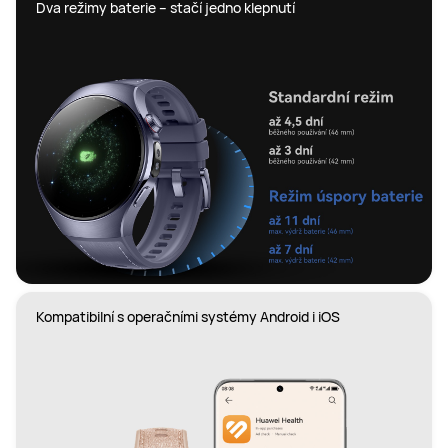
Dva režimy baterie – stačí jedno klepnutí
Kompatibilní s operačními systémy Android i iOS