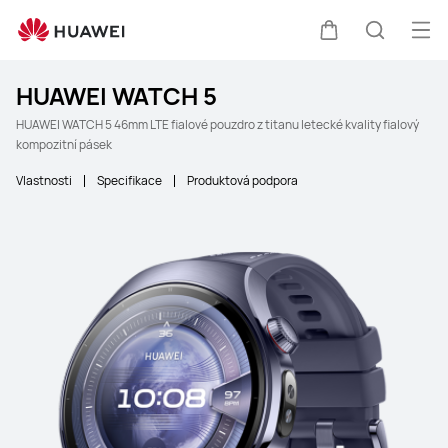
Ote
Košík
Hledat
HUAWEI WATCH 5
HUAWEI WATCH 5 46mm LTE fialové pouzdro z titanu letecké kvality fialový
kompozitní pásek
Vlastnosti
Specifikace
Produktová podpora