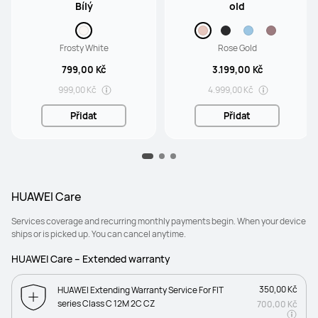
Bílý
old
Frosty White
Rose Gold
799,00 Kč
3.199,00 Kč
999,00 Kč
4.999,00 Kč
Přidat
Přidat
HUAWEI Care
Services coverage and recurring monthly payments begin. When your device
ships or is picked up. You can cancel anytime.
HUAWEI Care – Extended warranty
350,00 Kč
HUAWEI Extending Warranty Service For FIT
series Class C 12M 2C CZ
700,00 Kč