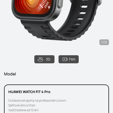
1/13
3D
Film
Model
HUAWEI WATCH FIT 4 Pro
Outdoorové sporty na profesionální úrovni
Safírové sklo a titan
Výdrž baterie až 10 dní