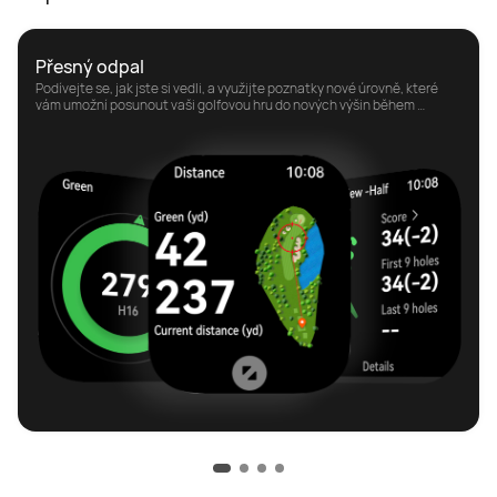
Podívejte se, jak jste si vedli, a využijte poznatky nové úrovně, které 
vám umožní posunout vaši golfovou hru do nových výšin během 