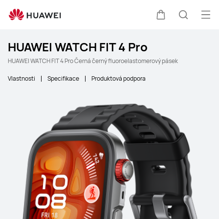
Ote
Košík
Hledat
HUAWEI WATCH FIT 4 Pro
HUAWEI WATCH FIT 4 Pro Černá černý fluoroelastomerový pásek
Vlastnosti
Specifikace
Produktová podpora