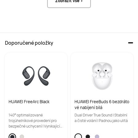
Zobrazit vše >
Doporučené položky
HUAWEI FreeArc Black
HUAWEI FreeBuds 6 bezdráto
vé nabíjení bílá
140° optimalizované
Dual Driver True Sound | Stabilní
trojúhelníkové provedení pro
a čisté volání | Padnou jako ulitá
bezpečné uchycení | Vynikající
zvuk | Voděodolnost IP57