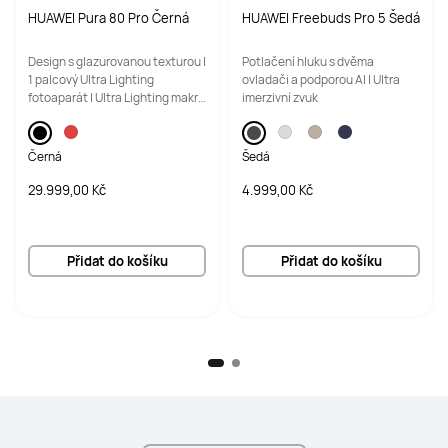
HUAWEI Pura 80 Pro Černá
HUAWEI Freebuds Pro 5 Šedá
Design s glazurovanou texturou |
Potlačení hluku s dvěma
Ano
Ne
1 palcový Ultra Lighting
ovladači a podporou AI | Ultra
fotoaparát | Ultra Lighting makro
imerzivní zvuk
teleobjektiv
Černá
Šedá
Ano
Ano
29.999,00 Kč
4.999,00 Kč
40M volné potápění
40M volné potápění
Ano
Ne
Přidat do košíku
Přidat do košíku
NFC
NFC
Ano
Ano