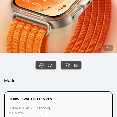
1/11
3D
Film
Model
HUAWEI WATCH FIT 5 Pro
HUAWEI FullView LTPO displej
NFC platby