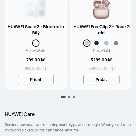
HUAWEI Scale 3 - Bluetooth
HUAWEI FreeClip 2 – Rose G
Bílý
old
Frosty White
Rose Gold
799,00 Kč
3.199,00 Kč
999,00 Kč
4.999,00 Kč
Přidat
Přidat
HUAWEI Care
Services coverage and recurring monthly payments begin. When your device
ships or is picked up. You can cancel anytime.