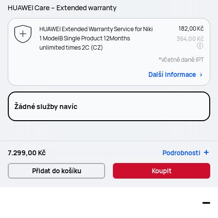
HUAWEI Care – Extended warranty
182,00 Kč
HUAWEI Extended Warranty Service for Niki
1 ModelB Single Product 12Months
364,00 Kč
unlimited times 2C (CZ)
*Včetně daně IPT
Další informace
Žádné služby navíc
7.299,00 Kč
Podrobnosti
Přidat do košíku
Koupit