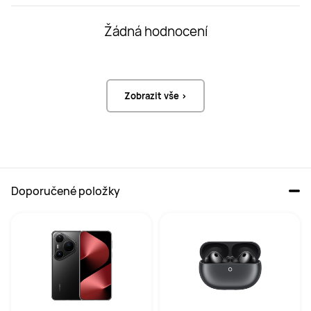
Rozměry Hmotnost (bez 
Rozměry Hmotnost (bez 
řemínku) Materiál
řemínku) Materiál
Žádná hodnocení
44.5x40.8x9.5mm

42.9x38.2x9.5 mm

30.4 g

27 g

Titanový rámeček + hliníkový 
Hliníkové pouzdro
střední rám
Zobrazit vše >
1.92 palce

1.82 palce

3000 nitů

2500 nitů

83%

80%

2.5D safírové sklo
Li-AL-Si sklo
Doporučené položky
Kapacita baterie
Kapacita baterie
471 mAh
471 mAh
RAM ROM
RAM ROM
RAM 64 MB

RAM 64 MB

ROM 64 GB
ROM 64 GB