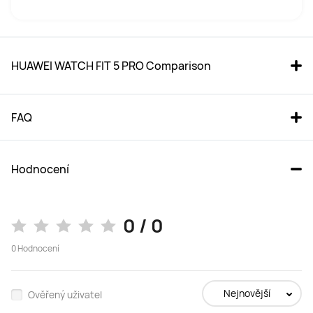
HUAWEI WATCH FIT 5 PRO Comparison
FAQ
Hodnocení
HUAWEI WATCH FIT 5 Pro 
HUAWEI WATCH FIT 5 Zelená
Oranžová
0 / 0
Cena od 7.299,00 Kč
Cena od 4.899,00 Kč
0
Hodnocení
Koupit
Koupit
Nejnovější
Ověřený uživatel