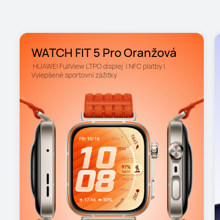
WATCH FIT 5 Pro Oranžová
 HUAWEI FullView LTPO displej  | NFC platby | 
Vylepšené sportovní zážitky