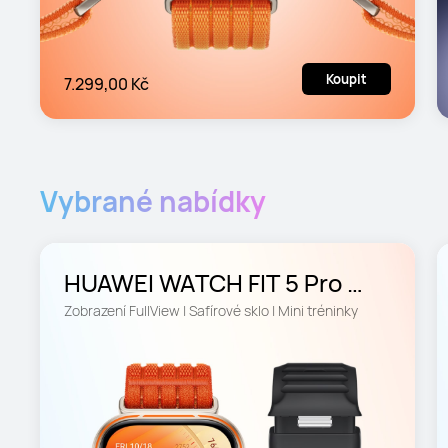
Koupit
7.299,00 Kč
Vybrané nabídky
HUAWEI WATCH FIT 5 Pro 
Oranžová Barevná edice
Zobrazení FullView | Safírové sklo | Mini tréninky