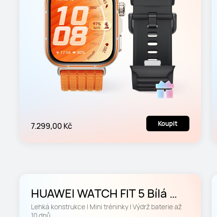
Koupit
7.299,00 Kč
HUAWEI WATCH FIT 5 Bílá 
Barevná edice
Lehká konstrukce | Mini tréninky | Výdrž baterie až 
10 dnů