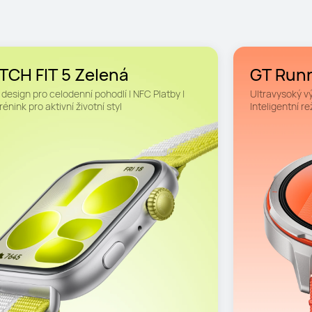
CH FIT 5 Zelená
GT Runn
design pro celodenní pohodlí | NFC Platby | 
Ultravysoký vý
rénink pro aktivní životní styl
Inteligentní 