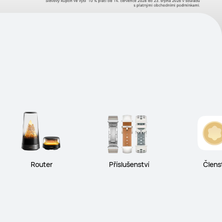
Router
Příslušenství
Člens