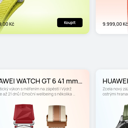
Koupit
9,00 Kč
9.999,00 Kč
AWEI WATCH GT 6 41 mm 
HUAWEI
dá Vánoční edice
46 mm V
tický výkon s měřením na zápěstí | Výdrž 
Zcela nový záži
e až 21 dnů | Emoční wellbeing s několika 
ostrými hranam
zemi