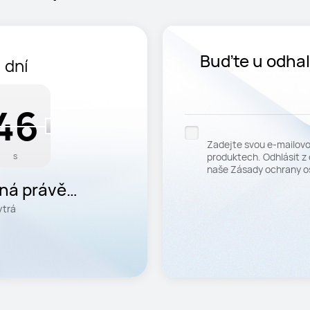
Buďte u odhal
dní
prvn
44
45
44
45
Zadejte svou e-mailovo
produktech. Odhlásit z 
s
naše Zásady ochrany o
íná právě
ytrá