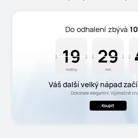
Do odhalení zbývá
10
19
29
20
30
29
19
20
30
hodiny
min
Váš další velký nápad zač
tady.
Dokonale elegantní. Výjimečně ch
Koupit