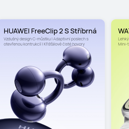
HUAWEI FreeClip 2 S Stříbrná
WAT
Vzdušný design C-můstku | Adaptivní poslech s 
Lehký 
otevřenou kontrukcíí | Křišťálově čisté hovory
Mini-t