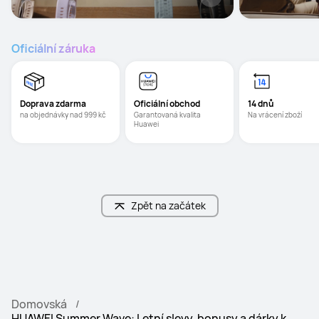
Oficiální záruka
Doprava zdarma
Oficiální obchod
14 dnů
na objednávky nad 999 kč
Garantovaná kvalita 
Na vrácení zboží
Huawei
Zpět na začátek
Domovská
HUAWEI Summer Wave: Letní slevy, bonusy a dárky k