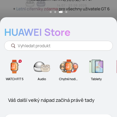
HUAWEI Store
WATCH FIT 5
Audio
Chytré hodink
Tablety
y
Váš další velký nápad začíná právě tady