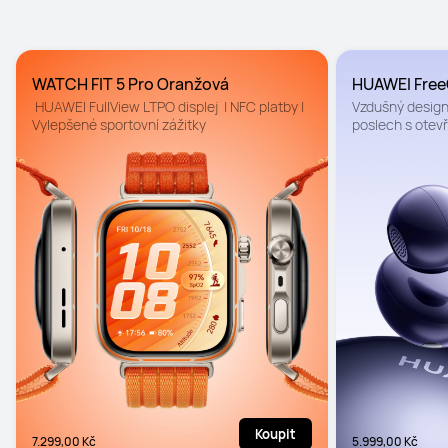
WATCH FIT 5 Pro Oranžová
HUAWEI FreeC
 HUAWEI FullView LTPO displej  | NFC platby | 
Vzdušný design
Vylepšené sportovní zážitky
poslech s otevře
čisté hovory
Koupit
7.299,00 Kč
5.999,00 Kč