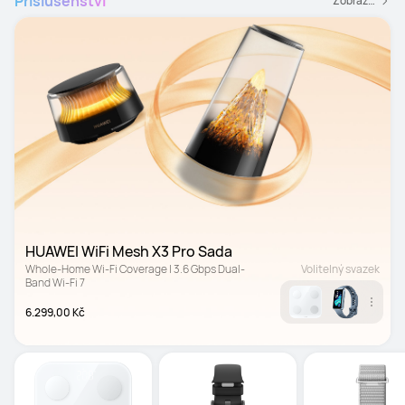
Příslušenství
Zobrazit všechny příslušenství
HUAWEI WiFi Mesh X3 Pro Sada
Whole-Home Wi-Fi Coverage | 3.6 Gbps Dual-
Volitelný svazek
Band Wi-Fi 7
6.299,00 Kč