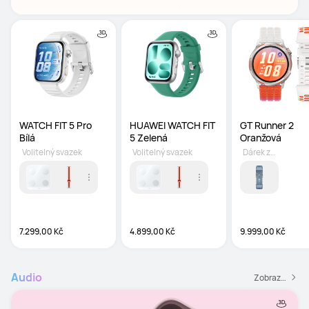
WATCH FIT 5 Pro 
HUAWEI WATCH FIT 
GT Runner 2 
Bílá
5 Zelená
Oranžová
Volitelný svazek
Volitelný svazek
Dárek zdarma
7.299,00 Kč
4.899,00 Kč
9.999,00 Kč
Audio
Zobrazit všechny Audio