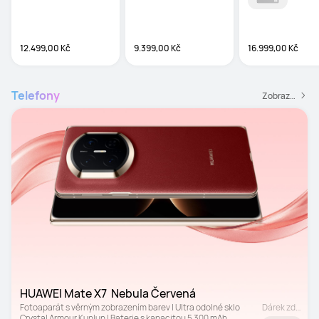
Notes
12.499,00 Kč
9.399,00 Kč
16.999,00 Kč
Telefony
Zobrazit všechny telefony
HUAWEI Mate X7  Nebula Červená
Fotoaparát s věrným zobrazením barev | Ultra odolné sklo 
Dárek zdarma
Crystal Armour Kunlun | Baterie s kapacitou 5 300 mAh