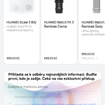
HUAWEI Scale 3 Bílý
HUAWEI Watch Fit 3 
HUAWEI Watch F
Řemínek Černá
Řemínek Šedy
HUAWEI TruFitᵀᴹ | 10-
indikátorový report o 
Ultra Lighting 
tělesné kompozici | 
vysouvací kamera |
Měření procenta 
Ultra rychlý snapsh
tělesného tuku i offline
Ochranné sklo Crys
Armour Kunlun
899,00 Kč
999,00 Kč
699,00 Kč
999,00 Kč
Zadejte e-mailovou adresu
Minimální hodnota objednávky 999 Kč
Prodejními podmínkami společnosti HUAWEI
Souhlasím s