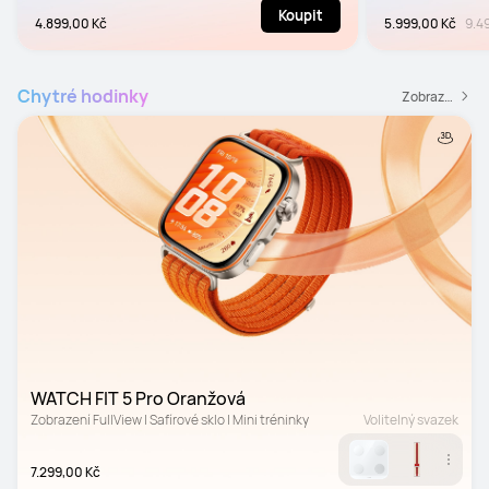
Koupit
4.899,00 Kč
5.999,00 Kč
9.4
Chytré hodinky
Zobrazit všechny chytré hodinky
WATCH FIT 5 Pro Oranžová
Zobrazení FullView | Safírové sklo | Mini tréninky
Volitelný svazek
7.299,00 Kč