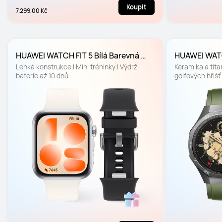
Koupit
7.299,00 Kč
HUAWEI WATCH FIT 5 Bílá Barevná 
HUAWEI WATC
edice
mm Vánoční 
Lehká konstrukce | Mini tréninky | Výdrž 
Keramika a titan
baterie až 10 dnů
golfových hřišť