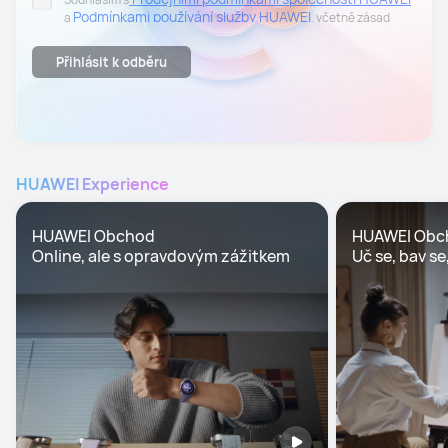
Podmínkami používání služby HUAWEI
a
, včetně zásad
Zásadách ochrany
zpracování osobních údajů uvedených v
osobních údajů.
Přihlásit k odběru
Souhlasím se zasíláním personalizovaných obchodních sdělení
elektronickou cestou na mnou uvedenou e-mailovou adresu,
včetně informací o produktech, událostech, akcích a slevách
společnosti HUAWEI. Svůj souhlas mohu kdykoliv odvolat. Pro
odhlášení stačí otevřít poslední newsletter a kliknout na
možnost "Odhlásit odběr" v dolní části e-mailu..
HUAWEI Experience
HUAWEI Obchod

HUAWEI Obc
Online, ale s opravdovým zážitkem
Uč se, bav se