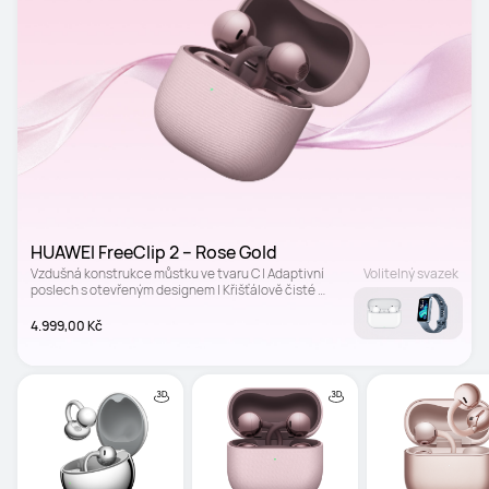
HUAWEI FreeClip 2 – Rose Gold
Vzdušná konstrukce můstku ve tvaru C | Adaptivní 
Volitelný svazek
poslech s otevřeným designem | Křišťálově čisté 
volání
4.999,00 Kč