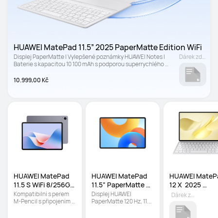
HUAWEI MatePad 11.5” 2025 PaperMatte Edition WiFi
Displej PaperMatte | Vylepšené poznámky HUAWEI Notes | 
Dárek zdarma
Baterie s kapacitou 10 100 mAh s podporou superrychlého 
nabíjení 40 W SuperCharge
10.999,00 Kč
HUAWEI MatePad 
HUAWEI MatePad 
HUAWEI MatePa
11.5 S WiFi 8/256GB 
11.5” PaperMatte 
12 X  2025 
Šedý NEW
Edition WiFi
PaperMatte Bíl
Kompatibilní s perem 
Displej HUAWEI 
Dárek zdarma
M-Pencil s připojením 
PaperMatte 120 Hz, 11.5" 
NearLink | Odnímatelná 
| Displej s ochranou očí 
klávesnice | HUAWEI 
proti odlesku