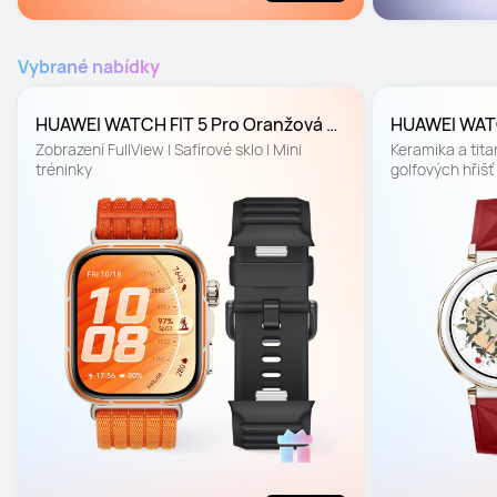
Vybrané nabídky
HUAWEI WATCH FIT 5 Pro Oranžová 
HUAWEI WATC
Barevná edice
Vánoční edi
Zobrazení FullView | Safírové sklo | Mini 
Keramika a titan
tréninky
golfových hřišť