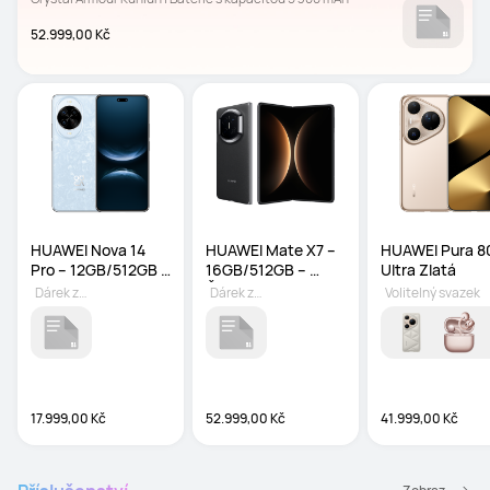
52.999,00 Kč
HUAWEI Nova 14 
HUAWEI Mate X7 – 
HUAWEI Pura 80
Pro – 12GB/512GB – 
16GB/512GB – 
Ultra Zlatá
Modrý
Černý
Dárek zdarma
Dárek zdarma
Volitelný svazek
17.999,00 Kč
52.999,00 Kč
41.999,00 Kč