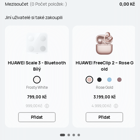
Mezisoučet
(0 Počet položek: )
0,00 Kč
Jiní uživatelé si také zakoupili
HUAWEI Scale 3 - Bluetooth
HUAWEI FreeClip 2 – Rose G
Bílý
old
Frosty White
Rose Gold
799,00 Kč
3.199,00 Kč
999,00 Kč
4.999,00 Kč
Přidat
Přidat