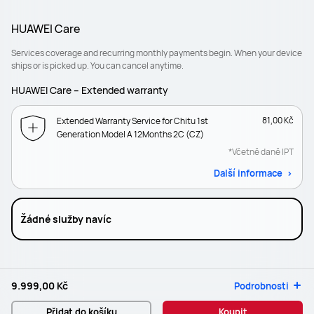
HUAWEI Care
Services coverage and recurring monthly payments begin. When your device
ships or is picked up. You can cancel anytime.
HUAWEI Care – Extended warranty
81,00 Kč
Extended Warranty Service for Chitu 1st
Generation Model A 12Months 2C (CZ)
*Včetně daně IPT
Další informace
Žádné služby navíc
9.999,00 Kč
Podrobnosti
Přidat do košíku
Koupit