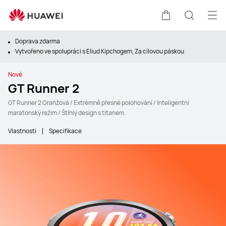
Ote
Košík
Hledat
Doprava zdarma
Vytvořeno ve spolupráci s Eliud Kipchogem, Za cílovou páskou
Nové
GT Runner 2
GT Runner 2 Oranžová / Extrémně přesné polohování / Inteligentní
maratonský režim / Štíhlý design s titanem
Vlastnosti
Specifikace