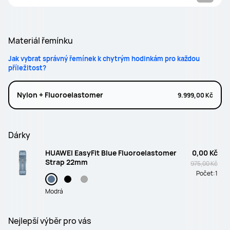
Materiál řemínku
Jak vybrat správný řemínek k chytrým hodinkám pro každou
příležitost?
Nylon + Fluoroelastomer
9.999,00 Kč
Dárky
HUAWEI EasyFit Blue Fluoroelastomer
0,00 Kč
Strap 22mm
975,00 Kč
Počet:
1
Modrá
Nejlepší výběr pro vás