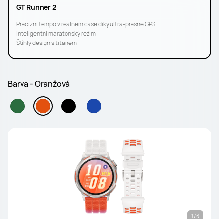
GT Runner 2
Precizní tempo v reálném čase díky ultra-přesné GPS
Inteligentní maratonský režim
Štíhlý design s titanem
Barva - Oranžová
1/6