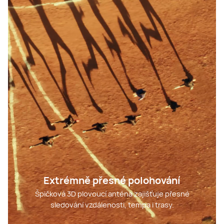
Před závodem: Cíl
Asistent závodu a individuální, vědecky
podložené tréninkové plány. Na základě vaší
dosavadní výkonnosti odhadnou cílový čas
závodu.
Během závodu: Strategie
Extrémně přesné polohování
Špičková 3D plovoucí anténa zajišťuje přesné
sledování vzdálenosti, tempa i trasy.
Po závodě: Vyhodnocení