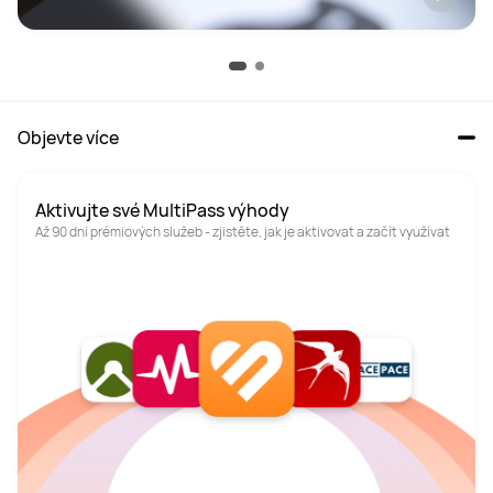
Objevte více
Aktivujte své MultiPass výhody
Až 90 dní prémiových služeb - zjistěte, jak je aktivovat a začít využívat