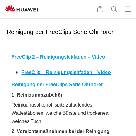
Me
W
S
nü
a
u
öff
r
c
Reinigung der FreeClips Serie Ohrhörer
ne
e
h
n
n
e
k
FreeClip 2 – Reinigungsleitfaden – Video
o
r
FreeClip – Reinigungsleitfaden – Video
b
Reinigung der FreeClips Serie Ohrhörer
1. Reinigungszubehör
Reinigungsalkohol, spitz zulaufendes
Wattestäbchen, weiche Bürste und trockenes,
weiches Tuch
2. Vorsichtsmaßnahmen bei der Reinigung