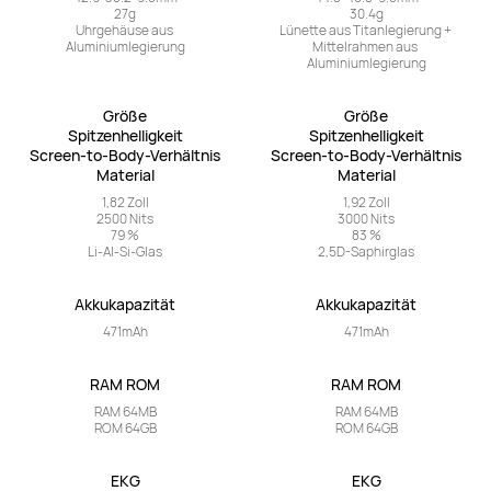
27g

30.4g

Uhrgehäuse aus 
Lünette aus Titanlegierung + 
Aluminiumlegierung
Mittelrahmen aus 
Aluminiumlegierung
Größe

Größe

Spitzenhelligkeit

Spitzenhelligkeit

Screen-to-Body-Verhältnis

Screen-to-Body-Verhältnis

Material
Material
1,82 Zoll

1,92 Zoll

2500 Nits

3000 Nits

79 %

83 %

Li-Al-Si-Glas
2,5D-Saphirglas
Akkukapazität
Akkukapazität
471mAh
471mAh
RAM ROM
RAM ROM
RAM 64MB

RAM 64MB

ROM 64GB
ROM 64GB
EKG
EKG