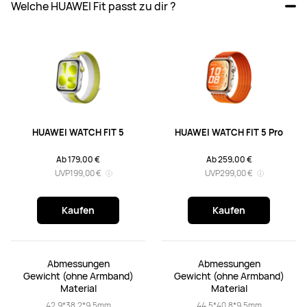
Welche HUAWEI Fit passt zu dir ?
HUAWEI WATCH FIT 5
HUAWEI WATCH FIT 5 Pro
Ab 179,00 €
Ab 259,00 €
UVP
199,00 €
UVP
299,00 €
Kaufen
Kaufen
Abmessungen

Abmessungen

Gewicht (ohne Armband)

Gewicht (ohne Armband)

Material
Material
42.9*38.2*9.5mm

44.5*40.8*9.5mm
