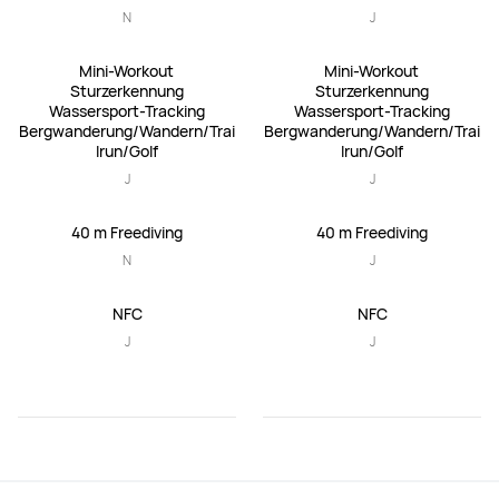
N
J
Mini-Workout

Mini-Workout

Sturzerkennung

Sturzerkennung

Wassersport-Tracking

Wassersport-Tracking

Bergwanderung/Wandern/Trai
Bergwanderung/Wandern/Trai
lrun/Golf
lrun/Golf
J
J
40 m Freediving
40 m Freediving
N
J
NFC
NFC
J
J