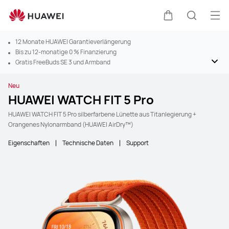
Men
Warenkorb
Suche
12 Monate HUAWEI Garantieverlängerung
Bis zu 12-monatige 0 % Finanzierung
Gratis FreeBuds SE 3 und Armband
Neu
HUAWEI WATCH FIT 5 Pro
HUAWEI WATCH FIT 5 Pro silberfarbene Lünette aus Titanlegierung +
Orangenes Nylonarmband (HUAWEI AirDry™)
Eigenschaften
Technische Daten
Support