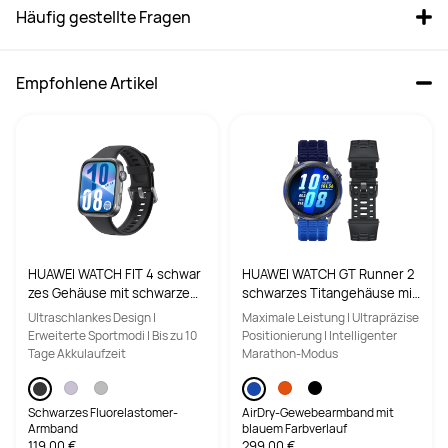
Häufig gestellte Fragen
Empfohlene Artikel
HUAWEI WATCH FIT 4 schwar
HUAWEI WATCH GT Runner 2
zes Gehäuse mit schwarzem
schwarzes Titangehäuse mit
Fluorelastomer-Armband
einem AirDry-Gewebearmba
Ultraschlankes Design |
Maximale Leistung | Ultrapräzise
nd mit blauem Farbverlauf
Erweiterte Sportmodi | Bis zu 10
Positionierung | Intelligenter
Tage Akkulaufzeit
Marathon-Modus
Schwarzes Fluorelastomer-
AirDry-Gewebearmband mit
Armband
blauem Farbverlauf
119,00 €
299,00 €