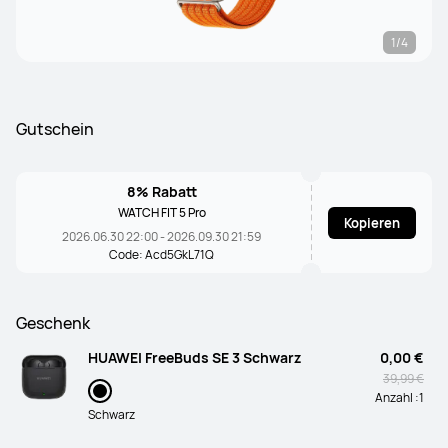
1/4
Gutschein
8% Rabatt
WATCH FIT 5 Pro
Kopieren
2026.06.30 22:00 - 2026.09.30 21:59
Code: Acd5GkL71Q
Geschenk
HUAWEI FreeBuds SE 3 Schwarz
0,00 €
39,99 €
Anzahl :
1
Schwarz