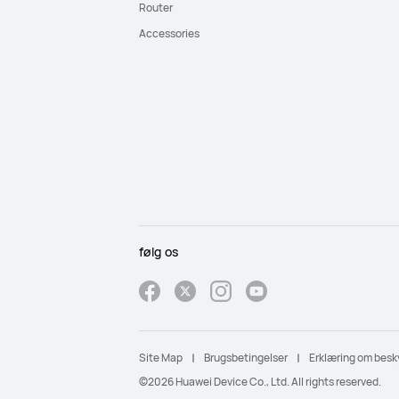
Router
Accessories
følg os
Site Map
Brugsbetingelser
Erklæring om besky
©2026 Huawei Device Co., Ltd. All rights reserved.