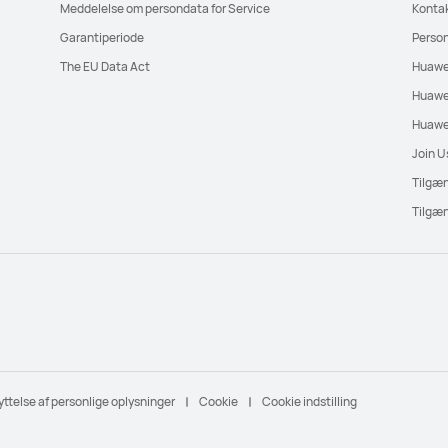
Meddelelse om persondata for Service
Konta
Garantiperiode
Perso
The EU Data Act
Huawe
Huawei
Huawei
Join U
Tilgæ
Tilgæn
ttelse af personlige oplysninger
Cookie
Cookie indstilling