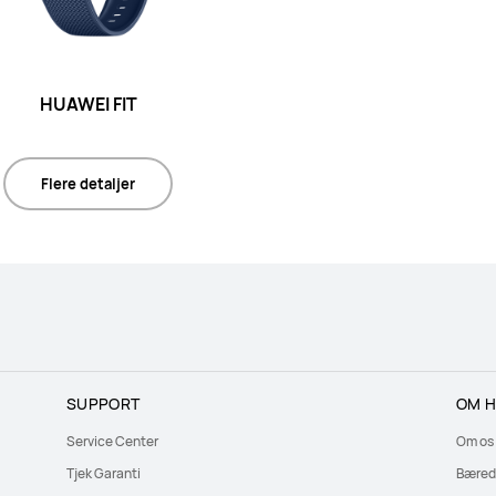
HUAWEI FIT
Flere detaljer
SUPPORT
OM H
Service Center
Om os
Tjek Garanti
Bæred