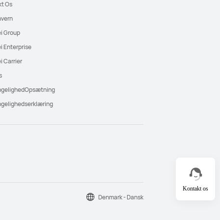
kt Os
nvern
i Group
 Enterprise
 Carrier
s
ngelighedOpsætning
gelighedserklæring
Kontakt os
Denmark - Dansk