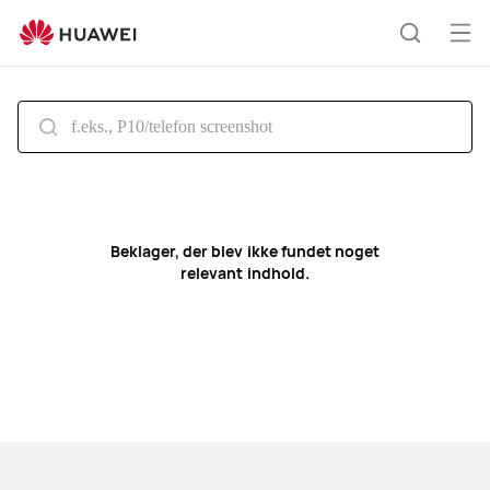
Search
Åb
Søg
me
Beklager, der blev ikke fundet noget
relevant indhold.