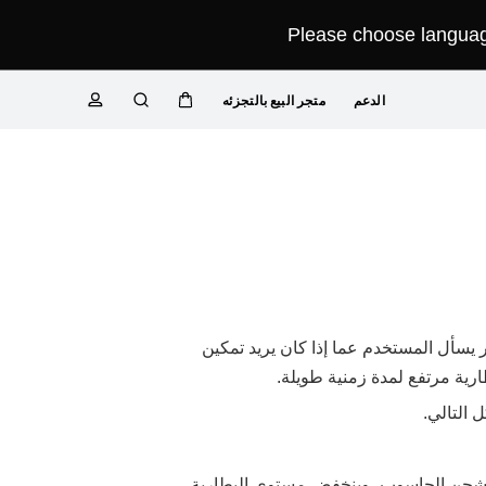
Please choose language
الدعم
متجر البيع بالتجزئه
عربة
البحث
ملف
تعريفي
سأل المستخدم عما إذا كان يريد تمكين
ية مرتفع لمدة زمنية طويلة.
 التالي.
كن شحن الحاسوب، وينخفض مستوى البطارية