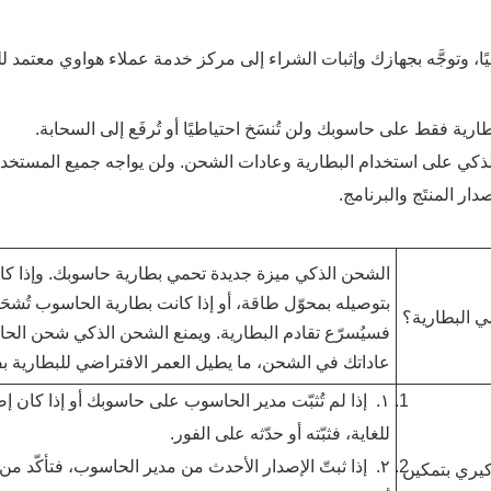
يًا، وتوجَّه بجهازك وإثبات الشراء إلى مركز خدمة عملاء هواوي معتمد
ية فقط على حاسوبك ولن تُنسَخ احتياطيًا أو تُرفَع إلى السحابة.
ذكي على استخدام البطارية وعادات الشحن. ولن يواجه جميع المستخدم
ار المنتَج والبرنامج.
الشحن الذكي ميزة جديدة تحمي بطارية حاسوبك. وإذا كا
بتوصيله بمحوّل طاقة، أو إذا كانت بطارية الحاسوب تُشحَن
 البطارية؟
فسيُسرّع تقادم البطارية. ويمنع الشحن الذكي شحن الحاس
عاداتك في الشحن، ما يطيل العمر الافتراضي للبطارية بفع
١.
إذا لم تُثبّت مدير الحاسوب على حاسوبك أو إذا كان إ
للغاية، فثبّته أو حدّثه على الفور.
٢.
إذا ثبتّ الإصدار الأحدث من مدير الحاسوب، فتأكّد من 
كيري بتمكين