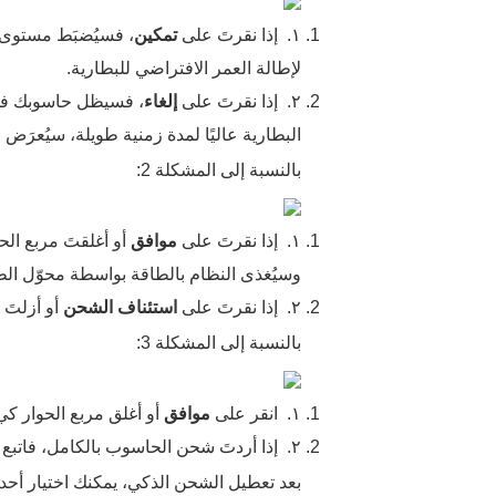
١.
إذا نقرتَ على
تمكين
لإطالة العمر الافتراضي للبطارية.
٢.
إذا نقرتَ على
إلغاء
، فسيظل حاسوبك في 
البطارية عاليًا لمدة زمنية طويلة، سيُعرَض
بالنسبة إلى المشكلة 2:
١.
إذا نقرتَ على
موافق
وسيُغذى النظام بالطاقة بواسطة محوّل ال
٢.
إذا نقرتَ على
استئناف الشحن
أو أزلتَ 
بالنسبة إلى المشكلة 3:
١.
انقر على
موافق
أو أغلق مربع الحوار كي
٢.
إذا أردتَ شحن الحاسوب بالكامل، فاتبع 
بعد تعطيل الشحن الذكي، يمكنك اختيار أحد