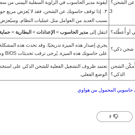
 عن الشحن؟
أيقونة مدير الحاسوب في الزاوية السفلية اليمنى من سط
٣.
إذا توقف حاسوبك عن الشحن، فقد لا يُعرَض مربع حو
بسبب العديد من العوامل مثل عمليات النظام. وسيُعرَض مر
 أو أُعطّله؟
انتقل إلى
مدير الحاسوب
>
الإعدادات
>
البطارية
>
حماية 
ح شحن ذكي؟
على حاسوبك هذه الميزة. يُرجى ترقب تحديثات BIOS ومدير الحاسوب.
ُمكّن الشحن
تعتمد ظروف التشغيل الفعلية للشحن الذكي على استخدا
الذكي؟
الوضع الفعلي.
ى حاسوبي المحمول من هواوي
لا