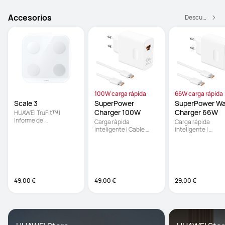
Accesorios
Descubre Más
100W carga rápida
66W carga rápida
Scale 3
SuperPower 
SuperPower Wal
Charger 100W
Charger 66W
HUAWEI TruFitᵀᴹ | 
Informe de 
Carga rápida 
Carga rápida 
Composición Corporal 
inteligente | Cable 
inteligente | 
con 10 Indicadores | 
USB-C 20V 6A 1m | 
Compatible con: 
Mediciones del 
Compatible con: 
Portátiles, Tablets 
porcentaje de grasa 
Portátiles, Tablets y 
Smartphones
corporal sin conexión
Smartphones
49,00 €
49,00 €
29,00 €