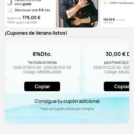
¡Cupones de Verano listos!
8%Dto.
30,00 € Dt
*en toda la tienda
para FreeClip 2 Se
2026.07.09 14:50 - 2026.08.19 21:59
2026.07.12 22:00 - 2026.0
Código: A8REBAJAS26
Código: ANUEVO
Copiar
Copiar
Consigue tu cupón adicional
*solo un cupón válido por compra