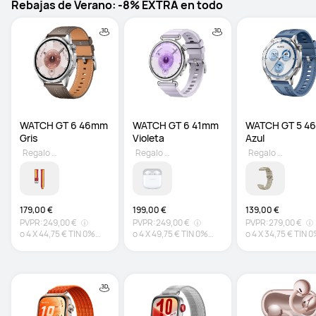
Rebajas de Verano: -8% EXTRA en todo
WATCH GT 6 46mm 
WATCH GT 6 41mm 
WATCH GT 5 4
Gris
Violeta
Azul
Regalo gratuito
Regalo gratuito
Regalo gratuito
179,00 €
199,00 €
139,00 €
PVPR:
249,00 €
PVPR:
249,00 €
PVPR:
279,00 €
o
4
X
44,75 €
TIN 0%
o
4
X
49,75 €
TIN 0%
o
4
X
34,75 €
TIN 
TAE 0%*
TAE 0%*
TAE 0%*