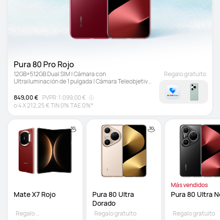
Pura 80 Pro Rojo
12GB+512GB Dual SIM | Cámara con 
Regalo gratuito
Ultrailuminación de 1 pulgada | Cámara Teleobjetivo 
Macro con Ultrailuminación
849,00 €
PVPR:
1.099,00 €
o
4
X
212,25 €
TIN 0% TAE 0%*
Más vendidos
Mate X7 Rojo
Pura 80 Ultra 
Pura 80 Ultra 
Dorado 
Regalo gratuito
Regalo gratuito
Regalo gratuito