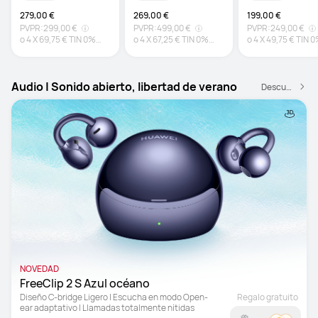
279,00 €
269,00 €
199,00 €
PVPR:
299,00 €
PVPR:
499,00 €
PVPR:
249,00 €
o
4
X
69,75 €
TIN 0%
o
4
X
67,25 €
TIN 0%
o
4
X
49,75 €
TIN 
TAE 0%*
TAE 0%*
TAE 0%*
Audio | Sonido abierto, libertad de verano
Descubre más
NOVEDAD
FreeClip 2 S Azul océano
Diseño C-bridge Ligero | Escucha en modo Open-
Regalo gratuito
ear adaptativo | Llamadas totalmente nítidas