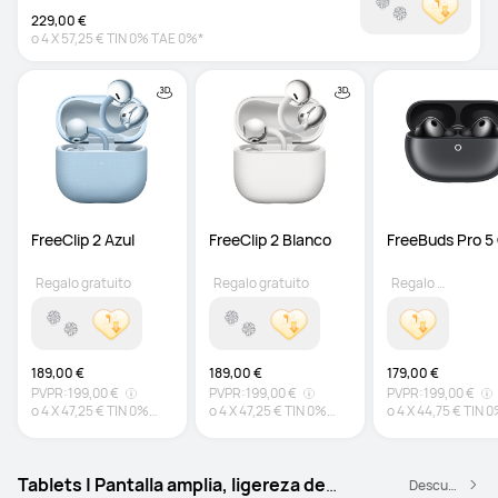
229,00 €
o
4
X
57,25 €
TIN 0% TAE 0%*
FreeClip 2 Azul
FreeClip 2 Blanco
FreeBuds Pro 5 
Regalo gratuito
Regalo gratuito
Regalo gratuito
189,00 €
189,00 €
179,00 €
PVPR:
199,00 €
PVPR:
199,00 €
PVPR:
199,00 €
o
4
X
47,25 €
TIN 0%
o
4
X
47,25 €
TIN 0%
o
4
X
44,75 €
TIN 
TAE 0%*
TAE 0%*
TAE 0%*
Tablets | Pantalla amplia, ligereza de
Descubre más