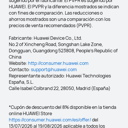
sugerido por el fabricante. El PVPR es sugerido por 
HUAWEI. El PVPR y la diferencia mostrados se indican 
con fines de comparación. Las reducciones o 
ahorros mostrados son una comparación con los 
precios de venta recomendados (PVPR).
Fabricante: Huawei Device Co., Ltd.
No.2 of Xincheng Road, Songshan Lake Zone, 
Dongguan, Guangdong 523808, People's Republic of 
China
Website: 
http://consumer.huawei.com
Contacto: 
support@huawei.com
Representante autorizado: Huawei Technologies 
España, S.L.
Calle Isabel Colbrand 22, 28050, Madrid (España)
*Cupón de descuento del 8% disponible en la tienda 
online HUAWEI Store 
https://consumer.huawei.com/es/offer/ 
del 
13/07/2026 al 19/08/2026 aplicable a todos los 