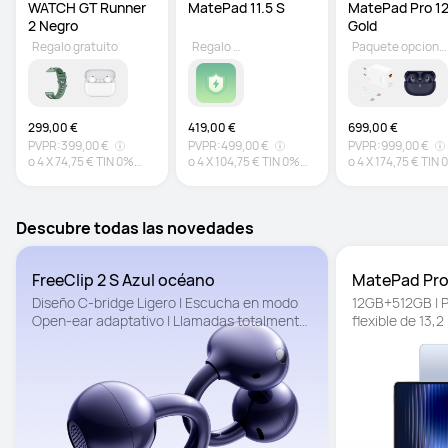
WATCH GT Runner 
MatePad 11.5 S 
MatePad Pro 12.
2 Negro
Gold
Regalo gratuito
Regalo gratuito
Paquete opcional
299,00 €
419,00 €
699,00 €
PVPR:
399,00 €
PVPR:
499,00 €
PVPR:
999,00 €
o
4
X
74,75 €
TIN 0%
o
4
X
104,75 €
TIN 0%
o
4
X
174,75 €
TIN 
TAE 0%*
TAE 0%*
TAE 0%*
Descubre todas las novedades
FreeClip 2 S Azul océano
MatePad Pro
Diseño C-bridge Ligero | Escucha en modo 
12GB+512GB | P
Open-ear adaptativo | Llamadas totalmente 
flexible de 13,2
nítidas
ligera