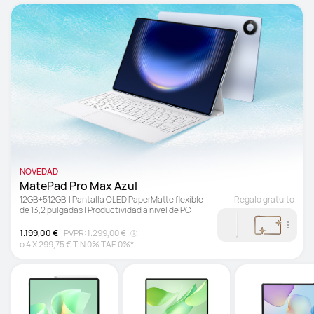
estación
NOVEDAD
MatePad Pro Max Azul
12GB+512GB  | Pantalla OLED PaperMatte flexible 
Regalo gratuito
de 13,2 pulgadas | Productividad a nivel de PC
1.199,00 €
PVPR:
1.299,00 €
o
4
X
299,75 €
TIN 0% TAE 0%*