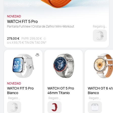
NOVEDAD
WATCH FIT 5 Pro
Pantalla FullView | Cristal de Zafiro | Mini-Workout
Regalo gratuito
279,00 €
PVPR:
299,00 €
o
4
X
69,75 €
TIN 0% TAE 0%*
NOVEDAD
WATCH FIT 5 Pro 
WATCH GT 5 Pro 
WATCH GT 6 41
Blanco
46mm Titanio
Blanco
Regalo gratuito
Regalo gratuito
Regalo gratuito