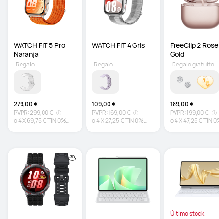
WATCH FIT 5 Pro 
WATCH FIT 4 Gris
FreeClip 2 Rose 
Naranja
Gold
Regalo gratuito
Regalo gratuito
Regalo gratuito
279,00 €
109,00 €
189,00 €
PVPR:
299,00 €
PVPR:
169,00 €
PVPR:
199,00 €
o
4
X
69,75 €
TIN 0%
o
4
X
27,25 €
TIN 0%
o
4
X
47,25 €
TIN 0
TAE 0%*
TAE 0%*
TAE 0%*
Último stock