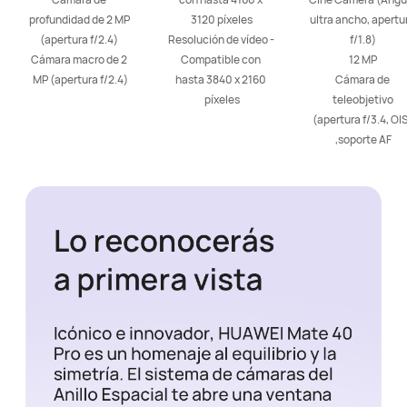
profundidad de 2 MP 
3120 píxeles

ultra ancho, apertur
(apertura f/2.4) 

Resolución de vídeo - 
f/1.8) 

Cámara macro de 2 
Compatible con 
12 MP 

MP (apertura f/2.4)
hasta 3840 x 2160 
Cámara de 
píxeles
teleobjetivo 
(apertura f/3.4, OIS
,soporte AF