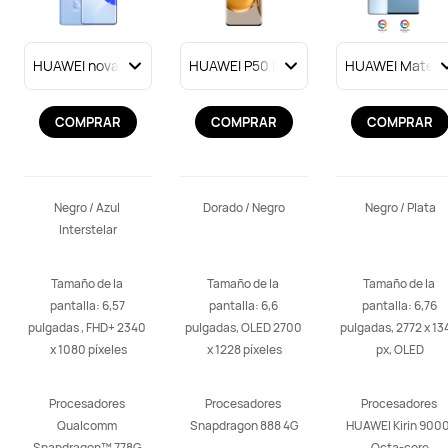
COMPRAR
COMPRAR
COMPRAR
Negro / Azul 
Dorado / Negro
Negro / Plata
Interstelar
Tamaño de la 
Tamaño de la 
Tamaño de la 
pantalla: 6,57 
pantalla: 6,6 
pantalla: 6,76 
pulgadas , FHD+ 2340 
pulgadas, OLED 2700 
pulgadas, 2772 x 134
x 1080 píxeles
x 1228 píxeles
px, OLED
Procesadores 
Procesadores 
Procesadores 
Qualcomm 
Snapdragon 888 4G
HUAWEI Kirin 9000,
Snapdragon™ 778G 
Octa-core