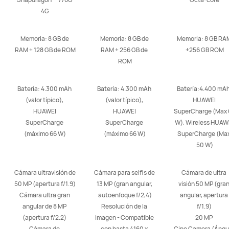
4G
Memoria: 8 GB de 
Memoria: 8 GB de 
Memoria: 8 GB RAM
RAM + 128 GB de ROM
RAM + 256 GB de 
+256 GB ROM
ROM
Batería: 4.300 mAh 
Batería: 4.300 mAh 
Batería:4.400 mAh,
(valor típico), 
(valor típico), 
HUAWEI 
HUAWEI 
HUAWEI 
SuperCharge (Max 6
SuperCharge 
SuperCharge 
W), Wireless HUAWE
(máximo 66 W)
(máximo 66 W)
SuperCharge (Max
50 W)
Cámara ultravisión de 
Cámara para selfis de 
Cámara de ultra 
50 MP (apertura f/1.9) 

13 MP (gran angular, 
visión 50 MP (gran
Cámara ultra gran 
autoenfoque f/2,4)

angular, apertura 
angular de 8 MP 
Resolución de la 
f/1.9) 

(apertura f/2.2) 

imagen - Compatible 
20 MP 

Cámara de 
con hasta 4160 x 
Cine Camera (Ángul