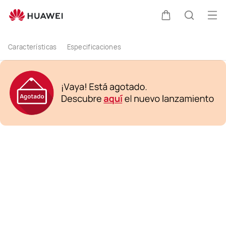
buy
Abr
Carrito
Búsque
Características
Especificaciones