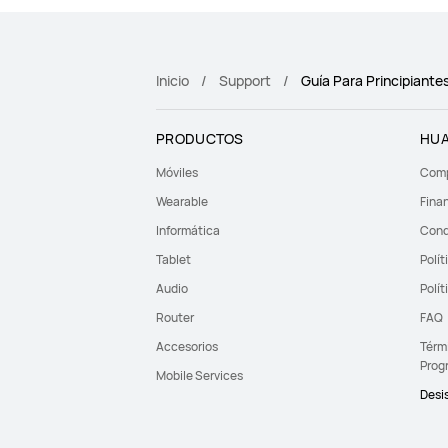
Inicio
Support
Guía Para Principiante
PRODUCTOS
HUA
Móviles
Comp
Wearable
Fina
Informática
Cond
Tablet
Polít
Audio
Polít
Router
FAQ
Accesorios
Térmi
Prog
Mobile Services
Desis