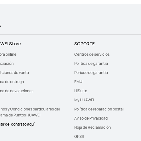
s
WEI Store
SOPORTE
ra online
Centros de servicios
nciación
Política de garantía
iciones de venta
Período de garantía
ica de entrega
EMUI
ica de devoluciones
HiSuite
My HUAWEI
nos y Condiciones particulares del
Política de reparación postal
rama de Puntos HUAWEI
Aviso de Privacidad
tir del contrato aquí
Hoja de Reclamación
GPSR