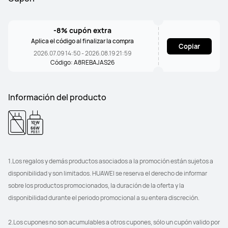
-8% cupón extra
Aplica el código al finalizar la compra
Copiar
2026.07.09 14:50 - 2026.08.19 21:59
Código: A8REBAJAS26
Información del producto
10W
-
66W
PD 3.1
1.Los regalos y demás productos asociados a la promoción están sujetos a 
disponibilidad y son limitados. HUAWEI se reserva el derecho de informar 
sobre los productos promocionados, la duración de la oferta y la 
disponibilidad durante el periodo promocional a su entera discreción.
2.Los cupones no son acumulables a otros cupones, sólo un cupón valido por 