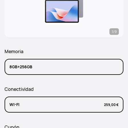
1/9
Memoria
8GB+256GB
Conectividad
WI-FI
259,00 €
Cupón