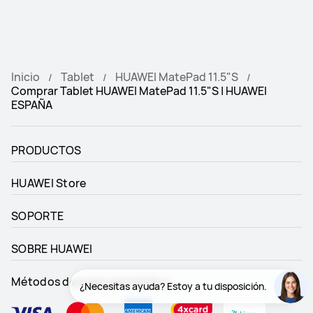
Inicio
Tablet
HUAWEI MatePad 11.5"S
Comprar Tablet HUAWEI MatePad 11.5"S | HUAWEI
ESPAÑA
PRODUCTOS
HUAWEI Store
SOPORTE
SOBRE HUAWEI
Métodos de pago permitidos
¿Necesitas ayuda? Estoy a tu disposición.
¿Necesitas ayuda? Estoy a tu disposición.