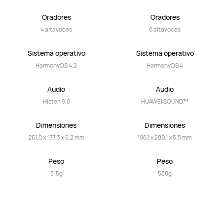
Oradores
Oradores
4 altavoces
6 altavoces
Sistema operativo
Sistema operativo
HarmonyOS 4.2
HarmonyOS 4
Audio
Audio
Histen 9.0
HUAWEI SOUND™
Dimensiones
Dimensiones
261,0 x  177,3 x 6,2 mm
196,1 x 289,1 x 5,5 mm
Peso
Peso
515g
580g