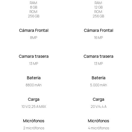
RAM:

RAM:

8 GB

12 GB

ROM:

ROM:

256 GB
256 GB
Cámara Frontal
Cámara Frontal
8MP
16 MP
Camara trasera
Camara trasera
13 MP
13 MP
Batería
Batería
8800 mAh
5.000 mAh
Carga
Carga
10 V/2,25 A MAX
20 V/4,4 A
Micrófonos
Micrófonos
2 micrófonos
4 micrófonos