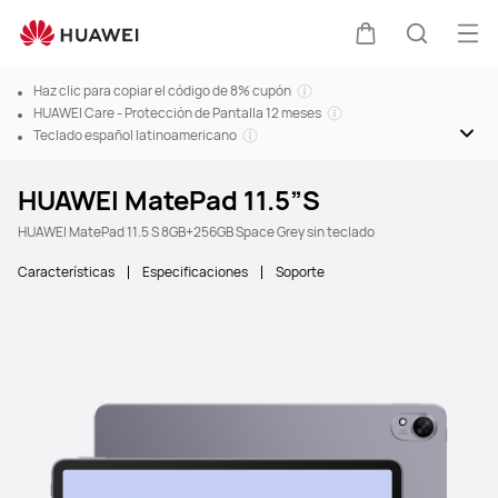
Abr
Carrito
Búsque
Haz clic para copiar el código de 8% cupón
HUAWEI Care - Protección de Pantalla 12 meses
Teclado español latinoamericano
HUAWEI MatePad 11.5”S
HUAWEI MatePad 11.5 S 8GB+256GB Space Grey sin teclado
Características
Especificaciones
Soporte