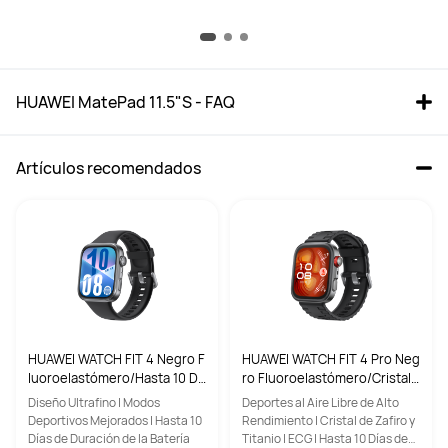
HUAWEI MatePad 11.5"S - FAQ
Artículos recomendados
HUAWEI WATCH FIT 4 Negro F
HUAWEI WATCH FIT 4 Pro Neg
luoroelastómero/Hasta 10 Dí
ro Fluoroelastómero/Cristal
as de Batería/Conexión con
de Zafiro y Titanio/Hasta 10 D
Diseño Ultrafino | Modos
Deportes al Aire Libre de Alto
Android & iOS
ías de Batería/Conexión con
Deportivos Mejorados | Hasta 10
Rendimiento | Cristal de Zafiro y
Android & iOS
Días de Duración de la Batería
Titanio | ECG | Hasta 10 Días de