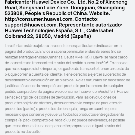
Fabricante: Huawei Device Co., Ltd. No.2 of Xincheng
Road, Songshan Lake Zone, Dongguan, Guangdong
523808, People's Republic of China. Website:
http://consumer.huawei.com. Contacto:
support@huawei.com. Representante autorizado:
Huawei Technologies España, S.L., Calle Isabel
Colbrand 22, 28050, Madrid (España)
Las ofertas están sujetas a las condiciones particulares indicadas en la 
página del producto. Envíos a España peninsular e Islas Baleares (no se 
realizan entregas en Islas Canarias, Ceuta y Melilla). Huawei se hace cargo 
de los costes de transporte si el valor del pedido supera los 69 €. En caso de 
que no se supere dicho importe, los gastos de transporte tienen un coste de 
5 € que corren a cuenta del cliente. Tiene derecho a ejercer su derecho de 
desistimiento o devolución en un plazo de 14 días naturales sin necesidad de 
justificación desde la recepción del producto por la compra de cualquier 
pedido comprado en la página web consumer.huawei.com/es/offer/. Huawei 
se hace cargo de los costes de devolución. Para las devoluciones de 
productos objeto de ofertas y descuentos en la compra de paquetes de 
productos (packs) o productos de obsequio, tenga en cuenta que es 
necesario que conserve y devuelva todos los productos entregados en la 
compra (el pack completo o el regalo). Si no puede devolverlos, es posible 
que le sea deducida una compensación proporcional o igual al valor del 
producto no devuelto.