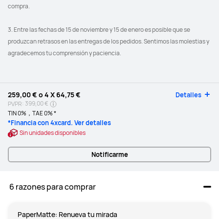
compra.
3. Entre las fechas de 15 de noviembre y 15 de enero es posible que se 
produzcan retrasos en las entregas de los pedidos. Sentimos las molestias y 
agradecemos tu comprensión y paciencia.
259,00 €
o 4 X
64,75 €
Detalles
399,00 €
PVPR:
TIN 0%，TAE 0% *
*Financia con 4xcard. Ver detalles
Sin unidades disponibles
Notificarme
 6 razones para comprar
PaperMatte: Renueva tu mirada