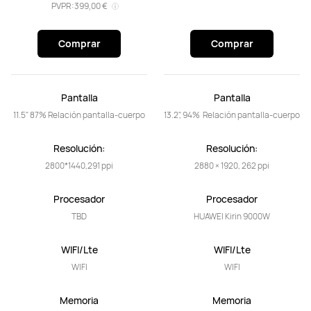
PVPR:
399,00 €
Comprar
Comprar
Pantalla
Pantalla
11.5" 87% Relación pantalla-cuerpo
13.2", 94%  Relación pantalla-cuerpo
Resolución:
Resolución:
2800*1440,291 ppi
2880 × 1920, 262 ppi
Procesador
Procesador
TBD
HUAWEI Kirin 9000W
WIFI/Lte
WIFI/Lte
WIFI
WIFI
Memoria
Memoria