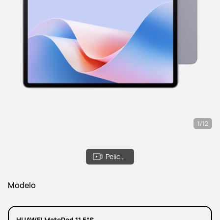
1/12
Película
Modelo
HUAWEI MatePad 11.5”S