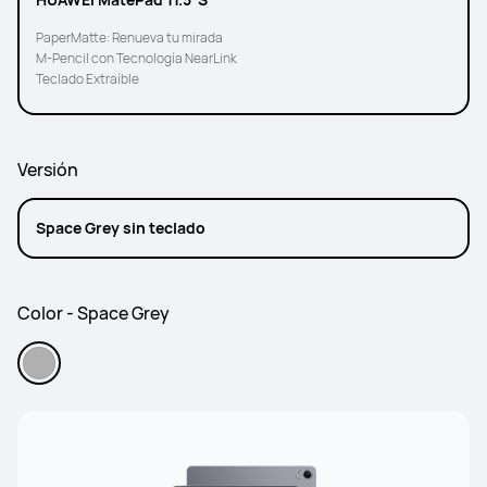
PaperMatte: Renueva tu mirada
M-Pencil con Tecnología NearLink
Teclado Extraíble
Versión
Space Grey sin teclado
Color - Space Grey