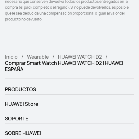
necesario que conserve y devuelva todos los productos entregados en la 
compra (el pack completo o el regalo). Si no puede devolverlos, es posible 
que le sea deducida una compensación proporcional o igual al valor del 
producto no devuelto.
Inicio
Wearable
HUAWEI WATCH D2
Comprar Smart Watch HUAWEI WATCH D2 | HUAWEI
ESPAÑA
PRODUCTOS
HUAWEI Store
SOPORTE
SOBRE HUAWEI