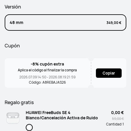
Versión
48 mm
349,00 €
Cupón
-8% cupón extra
Aplica el código al finalizar la compra
Copiar
2026.07.09 14:50 - 2026.08.19 21:59
Código: A8REBAJAS26
Regalo gratis
HUAWEI FreeBuds SE 4
0,00 €
Blanco/Cancelación Activa de Ruido
59,00 €
Cantidad:
1