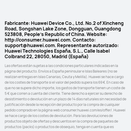
Conexión con iOS y Android
Conexión con iOS y Android
S
S
Fabricante: Huawei Device Co., Ltd. No.2 of Xincheng
Road, Songshan Lake Zone, Dongguan, Guangdong
523808, People's Republic of China. Website:
http://consumer.huawei.com. Contacto:
support@huawei.com. Representante autorizado:
Huawei Technologies España, S.L., Calle Isabel
Colbrand 22, 28050, Madrid (España)
Las ofertas están sujetas a las condiciones particulares indicadas en la 
página del producto. Envíos a España peninsular e Islas Baleares (no se 
realizan entregas en Islas Canarias, Ceuta y Melilla). Huawei se hace cargo 
de los costes de transporte si el valor del pedido supera los 69 €. En caso de 
que no se supere dicho importe, los gastos de transporte tienen un coste de 
5 € que corren a cuenta del cliente. Tiene derecho a ejercer su derecho de 
desistimiento o devolución en un plazo de 14 días naturales sin necesidad de 
justificación desde la recepción del producto por la compra de cualquier 
pedido comprado en la página web consumer.huawei.com/es/offer/. Huawei 
se hace cargo de los costes de devolución. Para las devoluciones de 
productos objeto de ofertas y descuentos en la compra de paquetes de 
productos (packs) o productos de obsequio, tenga en cuenta que es 