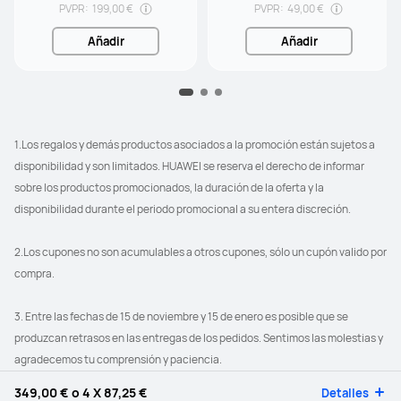
PVPR:
199,00 €
PVPR:
49,00 €
Añadir
Añadir
1.Los regalos y demás productos asociados a la promoción están sujetos a 
disponibilidad y son limitados. HUAWEI se reserva el derecho de informar 
sobre los productos promocionados, la duración de la oferta y la 
disponibilidad durante el periodo promocional a su entera discreción.
2.Los cupones no son acumulables a otros cupones, sólo un cupón valido por 
compra.
3. Entre las fechas de 15 de noviembre y 15 de enero es posible que se 
produzcan retrasos en las entregas de los pedidos. Sentimos las molestias y 
agradecemos tu comprensión y paciencia.
349,00 €
o 4 X
87,25 €
Detalles