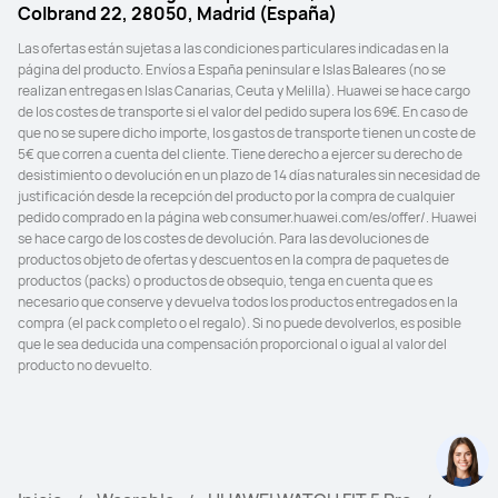
Colbrand 22, 28050, Madrid (España)
Las ofertas están sujetas a las condiciones particulares indicadas en la 
página del producto. Envíos a España peninsular e Islas Baleares (no se 
realizan entregas en Islas Canarias, Ceuta y Melilla). Huawei se hace cargo 
de los costes de transporte si el valor del pedido supera los 69€. En caso de 
que no se supere dicho importe, los gastos de transporte tienen un coste de 
5€ que corren a cuenta del cliente. Tiene derecho a ejercer su derecho de 
desistimiento o devolución en un plazo de 14 días naturales sin necesidad de 
justificación desde la recepción del producto por la compra de cualquier 
pedido comprado en la página web consumer.huawei.com/es/offer/. Huawei 
se hace cargo de los costes de devolución. Para las devoluciones de 
productos objeto de ofertas y descuentos en la compra de paquetes de 
productos (packs) o productos de obsequio, tenga en cuenta que es 
necesario que conserve y devuelva todos los productos entregados en la 
compra (el pack completo o el regalo). Si no puede devolverlos, es posible 
que le sea deducida una compensación proporcional o igual al valor del 
producto no devuelto.