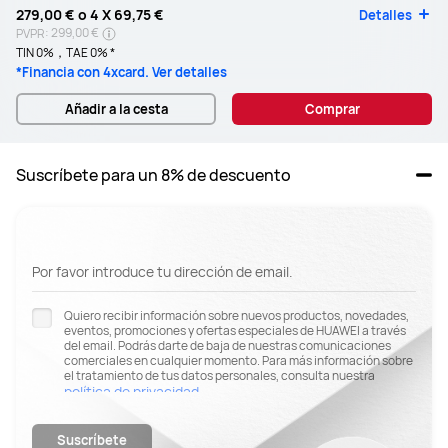
279,00 €
o 4 X
69,75 €
Detalles
299,00 €
PVPR:
TIN 0%，TAE 0% *
*Financia con 4xcard. Ver detalles
Añadir a la cesta
Comprar
Suscríbete para un 8% de descuento
Por favor introduce tu dirección de email.
Quiero recibir información sobre nuevos productos, novedades,
eventos, promociones y ofertas especiales de HUAWEI a través
del email. Podrás darte de baja de nuestras comunicaciones
comerciales en cualquier momento. Para más información sobre
el tratamiento de tus datos personales, consulta nuestra
política de privacidad
.
Suscríbete