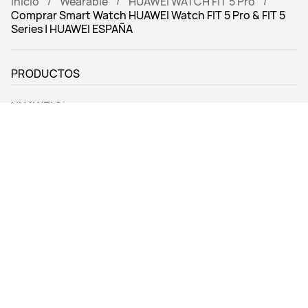
Inicio
Wearable
HUAWEI WATCH FIT 5 Pro
Comprar Smart Watch HUAWEI Watch FIT 5 Pro & FIT 5
Series | HUAWEI ESPAÑA
PRODUCTOS
HUAWEI Store
SOPORTE
SOBRE HUAWEI
Métodos de pago permitidos