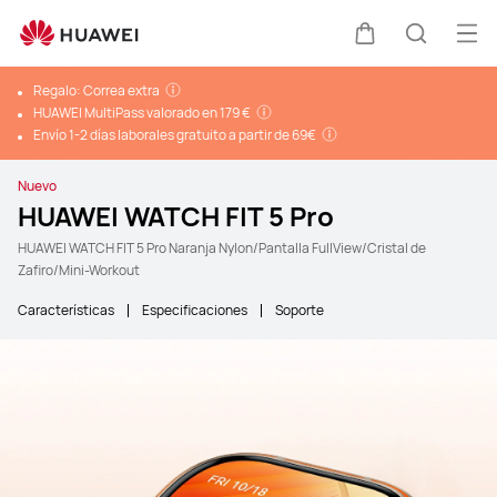
Abr
Carrito
Búsque
Regalo: Correa extra
HUAWEI MultiPass valorado en 179 €
Envío 1-2 días laborales gratuito a partir de 69€
Nuevo
HUAWEI WATCH FIT 5 Pro
HUAWEI WATCH FIT 5 Pro Naranja Nylon/Pantalla FullView/Cristal de
Zafiro/Mini-Workout
Características
Especificaciones
Soporte