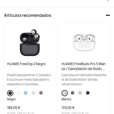
Artículos recomendados
HUAWEI FreeClip 2 Negro
HUAWEI FreeBuds Pro 5 Blan
co / Cancelación de Ruido m
ediante IA de Doble Motor / S
Diseño de puente en C aireado |
Cancelación de Ruido mediante
onido Ultrainmersivo
Escucha en modo oído abierto
IA de Doble Motor | Sonido
adaptativo | Llamadas
Ultrainmersivo
totalmente nítidas
Negro
Blanco
189,00 €
179,00 €
PVPR:
199,00 €
PVPR:
199,00 €