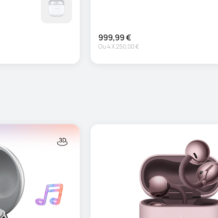
999,99 €
Ou
4
X
250,00 €