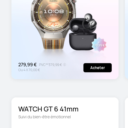
279,99 €
PVC**
379,99 €
Acheter
Ou
4
X
70,00 €
WATCH GT 6 41mm
Suivi du bien-être émotionnel