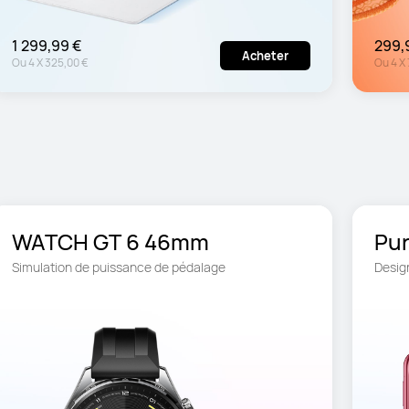
1 299,99 €
299,
Acheter
Ou
4
X
325,00 €
Ou
4
X
WATCH GT 6 46mm 
Pur
Simulation de puissance de pédalage
Desig