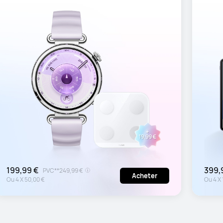
199,99 €
399,
PVC**
249,99 €
Acheter
Ou
4
X
50,00 €
Ou
4
X