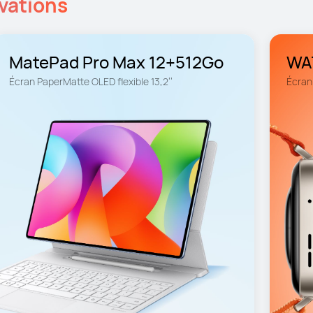
vations
MatePad Pro Max 12+512Go
WAT
Écran PaperMatte OLED flexible 13,2’’
Écran