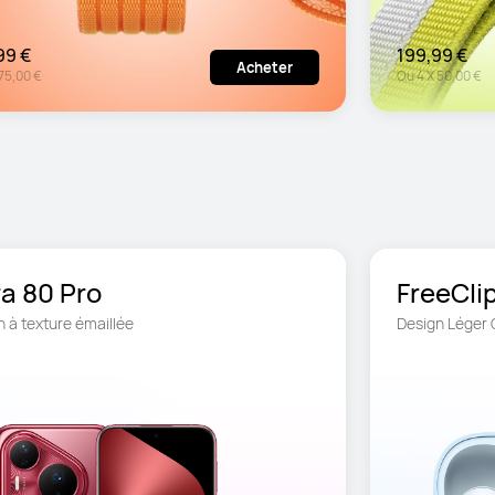
99 €
199,99 €
Acheter
75,00 €
Ou
4
X
50,00 €
a 80 Pro
n à texture émaillée
Design Léger 