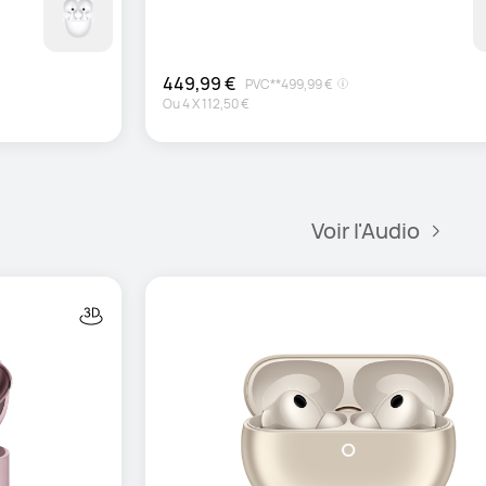
449,99 €
PVC**
499,99 €
Ou
4
X
112,50 €
Voir l'Audio