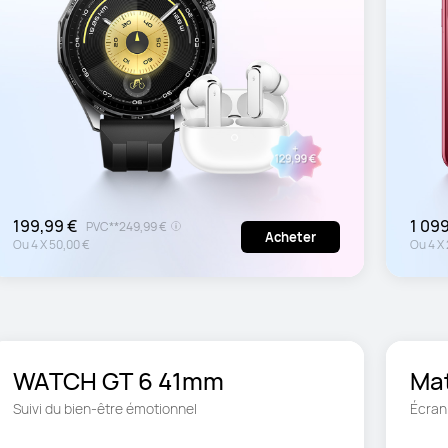
199,99 €
1 09
PVC**
249,99 €
Acheter
Ou
4
X
50,00 €
Ou
4
X
WATCH GT 6 41mm
Mat
Suivi du bien-être émotionnel
Écran