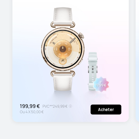
199,99 €
PVC**
249,99 €
Acheter
Ou
4
X
50,00 €