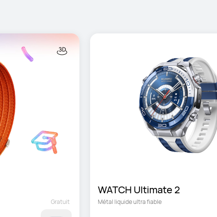
WATCH Ultimate 2
Gratuit
Métal liquide ultra fiable