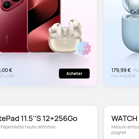
9,00 €
179,99 €
PV
Acheter
274,75 €
Ou
4
X
45,00 €
ePad 11.5''S 12+256Go
WATCH
 PaperMatte haute définition
Mesure ambulat
poignet