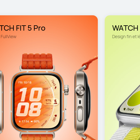
CH FIT 5 Pro
WATCH 
 FullView
Design fin et 