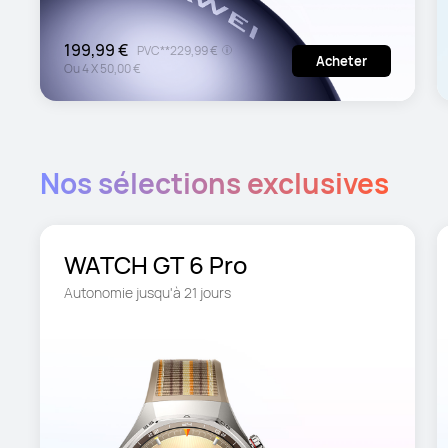
199,99 €
PVC**
229,99 €
Acheter
Ou
4
X
50,00 €
Nos sélections exclusives
WATCH GT 6 Pro
Autonomie jusqu'à 21 jours 