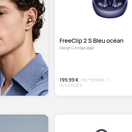
FreeClip 2 S Bleu océan
Design C-bridge léger
199,99 €
PVC**
229,99 €
Ou
4
X
50,00 €