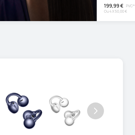
199,99 €
PVC*
Ou
4
X
50,00 €