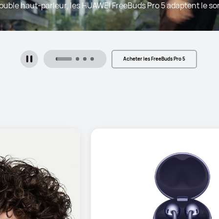
double haut-parleur, les HUAWEI FreeBuds Pro 5 adaptent le s
Acheter les FreeBuds Pro 5