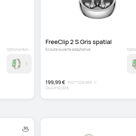
FreeClip 2 S Gris spatial
Optional Bundle
Écoute ouverte adaptative
199,99 €
PVC**
229,99 €
Ou
4
X
50,00 €