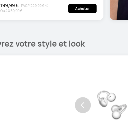
199,99 €
PVC**
229,99 €
Acheter
Ou
4
X
50,00 €
ez votre style et look