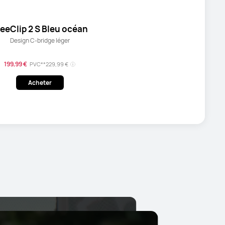
reeClip 2 S Bleu océan
Design C-bridge léger
199,99 €
PVC**
229,99 €
Acheter