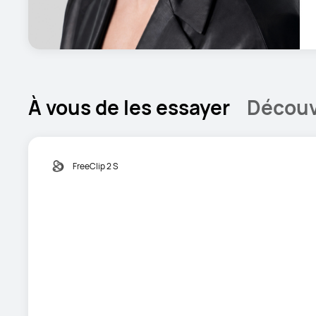
À vous de les essayer
Découvr
FreeClip 2 S