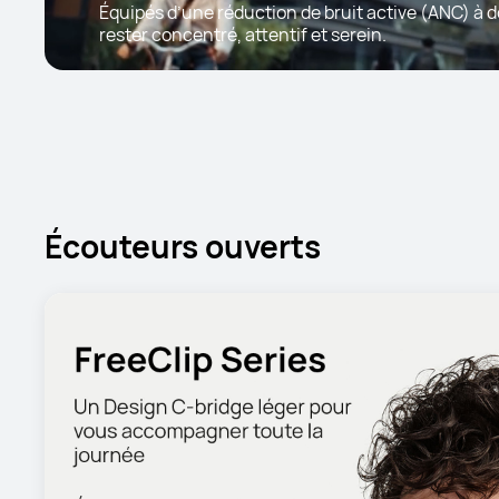
Équipés d’une réduction de bruit active (ANC) à 
rester concentré, attentif et serein.
Écouteurs ouverts