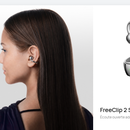
FreeClip 2 
Écoute ouverte ad