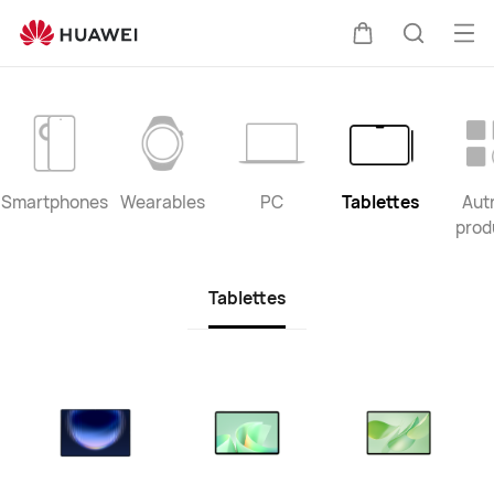
Assistance
pour
Ouv
Couvercle
Recherc
tous
le
les
me
produits
HUAWEI
Smartphones
Wearables
PC
Tablettes
Aut
prod
Tablettes