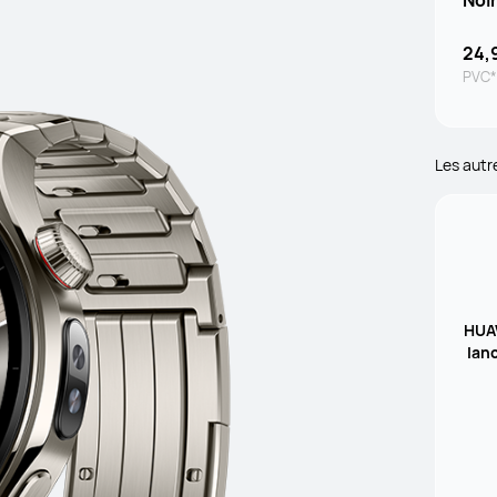
Noir
24,
PVC*
Les autr
HUAW
lan
ur s