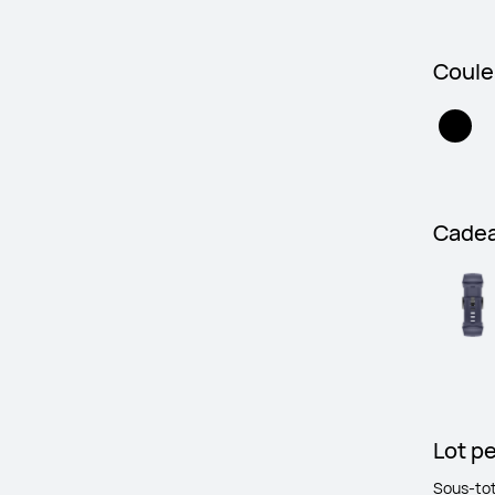
Couleu
Cade
Lot p
Sous-tot