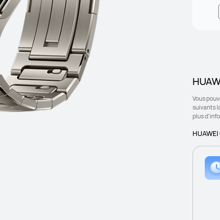
HUAWE
Vous pouve
suivants l
plus d'inf
HUAWEI C