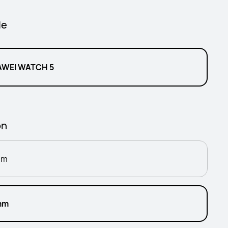
le
WEI WATCH 5
on
mm
mm