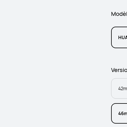
Modè
HUA
Versi
42
46