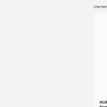
Une mont
HUA