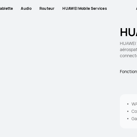
ablette
Audio
Routeur
HUAWEI Mobile Services
HU
HUAWEI W
aérospat
connecté
Fonction
WA
Co
Ga