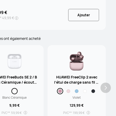
99 €
Ajouter
*
49,99 €
es ont également acheté
EI FreeBuds SE 2 / B
HUAWEI FreeClip 2 avec
c Céramique / écoute
l‘étui de charge sans fil Vi
ans fil/ Bluetooth 5.3
olet / Écouteurs clip d‘or
eille / Annulation du bruit
Blanc Céramique
par l'IA lors des appels / É
Violet
coute ouverte subversiv
9,99 €
129,99 €
e
PVC**
59,99 €
PVC**
199,99 €