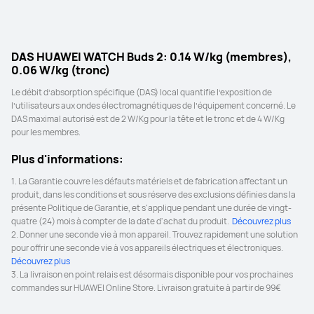
DAS HUAWEI WATCH Buds 2: 0.14 W/kg (membres),
0.06 W/kg (tronc)
Le débit d’absorption spécifique (DAS) local quantifie l’exposition de 
l’utilisateurs aux ondes électromagnétiques de l’équipement concerné. Le 
DAS maximal autorisé est de 2 W/Kg pour la tête et le tronc et de 4 W/Kg 
pour les membres.
Plus d'informations:
1. La Garantie couvre les défauts matériels et de fabrication affectant un 
produit, dans les conditions et sous réserve des exclusions définies dans la 
présente Politique de Garantie, et s'applique pendant une durée de vingt-
quatre (24) mois à compter de la date d'achat du produit. 
 Découvrez plus 
2. Donner une seconde vie à mon appareil. Trouvez rapidement une solution 
pour offrir une seconde vie à vos appareils électriques et électroniques. 
Découvrez plus 
3. La livraison en point relais est désormais disponible pour vos prochaines 
commandes sur HUAWEI Online Store. Livraison gratuite à partir de 99€