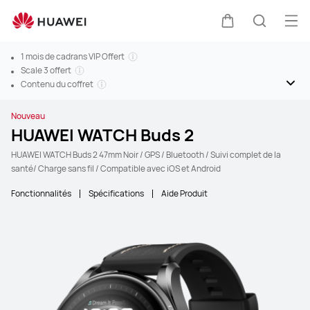
Ouv
Couvercle
Recherc
1 mois de cadrans VIP Offert
Scale 3 offert
Contenu du coffret
Nouveau
HUAWEI WATCH Buds 2
HUAWEI WATCH Buds 2 47mm Noir / GPS / Bluetooth / Suivi complet de la
santé/ Charge sans fil / Compatible avec iOS et Android
Fonctionnalités
Spécifications
Aide Produit