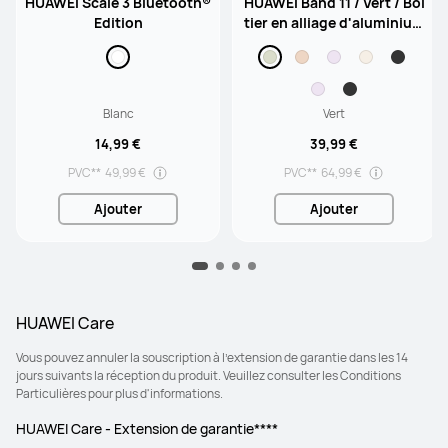
HUAWEI Scale 3 Bluetooth®
HUAWEI Band 11 / Vert / Boî
Edition
tier en alliage d'aluminium
/ Écran tactile / Suivi de so
mmeil / Bluetooth / Autono
mie de 14 jours / Étanchéit
é 5 ATM / Compatible avec i
Blanc
Vert
OS et Android
14,99 €
39,99 €
PVC**
49,99 €
PVC**
64,99 €
Ajouter
Ajouter
HUAWEI Care
Vous pouvez annuler la souscription à l’extension de garantie dans les 14
jours suivants la réception du produit. Veuillez consulter les Conditions
Particulières pour plus d'informations.
HUAWEI Care - Extension de garantie****