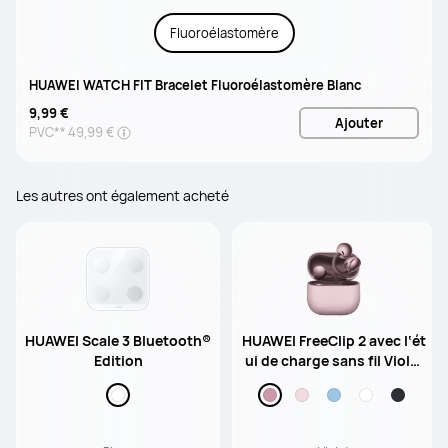
Fluoroélastomère
HUAWEI WATCH FIT Bracelet Fluoroélastomère Blanc
9,99 €
Ajouter
PVC**
49,99 €
Les autres ont également acheté
HUAWEI Scale 3 Bluetooth®
HUAWEI FreeClip 2 avec l‘ét
Edition
ui de charge sans fil Violet
/ Écouteurs clip d‘oreille /
Annulation du bruit par l'IA
lors des appels / Écoute ou
verte subversive