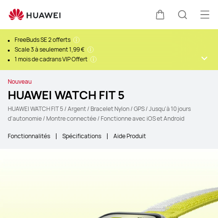
Ouv
Couvercle
Recherc
FreeBuds SE 2 offerts
Scale 3 à seulement 1,99 €
1 mois de cadrans VIP Offert
Nouveau
HUAWEI WATCH FIT 5
HUAWEI WATCH FIT 5 / Argent / Bracelet Nylon / GPS / Jusqu'à 10 jours
d'autonomie / Montre connectée / Fonctionne avec iOS et Android
Fonctionnalités
Spécifications
Aide Produit