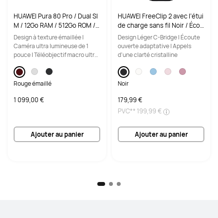
HUAWEI Pura 80 Pro / Dual SI
HUAWEI FreeClip 2 avec l‘étui
M / 12Go RAM / 512Go ROM /
de charge sans fil Noir / Écou
AppGallery / Rouge émaillé /
teurs clip d‘oreille / Annulatio
Design à texture émaillée |
Design Léger C-Bridge | Écoute
Capteur Ultra Chroma / Téléo
n du bruit par l'IA lors des ap
Caméra ultra lumineuse de 1
ouverte adaptative | Appels
bjectif macro / Smartphone
pels / Écoute ouverte subver
pouce | Téléobjectif macro ultra
d'une clarté cristalline
sive
lumineux
Rouge émaillé
Noir
1 099,00 €
179,99 €
PVC**
199,99 €
Ajouter au panier
Ajouter au panier