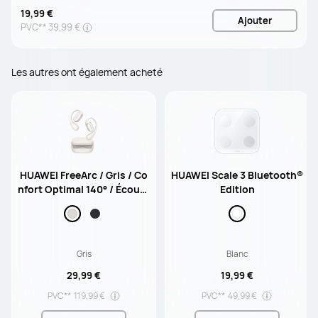
19,99 €
Ajouter
PVC**
39,99 €
Les autres ont également acheté
HUAWEI FreeArc / Gris / Co
HUAWEI Scale 3 Bluetooth®
nfort Optimal 140° / Écoute
Edition
urs sport / Résistance à l'e
au IP57 / Bluetooth 5.2 / Au
tonomie Jusqu'à 28h
Gris
Blanc
29,99 €
19,99 €
PVC**
119,99 €
PVC**
49,99 €