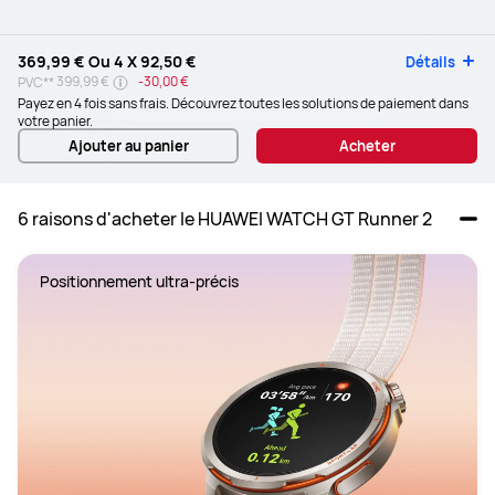
369,99 €
Ou 4 X
92,50 €
Détails
399,99 €
-
30,00 €
PVC**
Payez en 4 fois sans frais. Découvrez toutes les solutions de paiement dans
votre panier.
Ajouter au panier
Acheter
6 raisons d'acheter le HUAWEI WATCH GT Runner 2
Positionnement ultra-précis