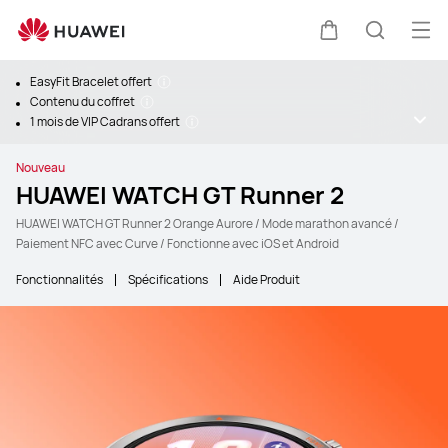
Ouv
Couvercle
Recherc
EasyFit Bracelet offert
Contenu du coffret
1 mois de VIP Cadrans offert
Nouveau
HUAWEI WATCH GT Runner 2
HUAWEI WATCH GT Runner 2 Orange Aurore / Mode marathon avancé /
Paiement NFC avec Curve / Fonctionne avec iOS et Android
Fonctionnalités
Spécifications
Aide Produit