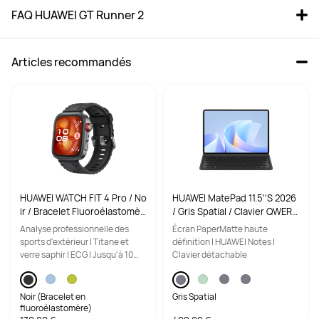
FAQ HUAWEI GT Runner 2
Articles recommandés
HUAWEI WATCH FIT 4 Pro / No
HUAWEI MatePad 11.5''S 2026
ir / Bracelet Fluoroélastomèr
/ Gris Spatial / Clavier QWERT
e / Titane et verre saphir / G
Y Inclus / 11,5 pouces / 12Go R
Analyse professionnelle des
Écran PaperMatte haute
PS / ECG / Bluetooth 5.2 / Mo
AM / 256Go ROM / WiFi
sports d'extérieur | Titane et
définition | HUAWEI Notes |
ntre connectée / Fonctionne
verre saphir | ECG | Jusqu'à 10
Clavier détachable
avec iOS et Android
jours d'autonomie
Noir (Bracelet en
Gris Spatial
fluoroélastomère)